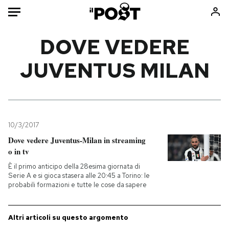
Auto
DOVE VEDERE
JUVENTUS MILAN
HOME
Italia
Moda
Mondo
Libri
Politica
Consumismi
10/3/2017
Tecnologia
Storie/Idee
Dove vedere Juventus-Milan in streaming
Internet
Ok Boomer!
o in tv
Scienza
Media
È il primo anticipo della 28esima giornata di
Cultura
Europa
Serie A e si gioca stasera alle 20:45 a Torino: le
probabili formazioni e tutte le cose da sapere
Economia
Altrecose
Sport
Mondiali calcio 2026
Altri articoli su questo argomento