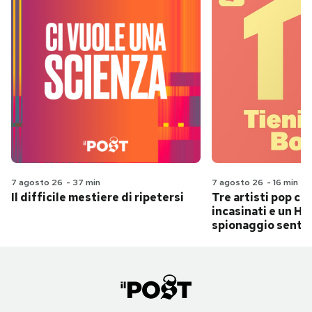
7 agosto 26
-
37 min
7 agosto 26
-
16 min
Il difficile mestiere di ripetersi
Tre artisti pop ch
incasinati e un Hit
spionaggio senti