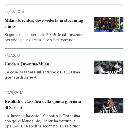
PODCAST
22/10/2016
Milan-Juventus, dove vederla in streaming
e in tv
NEWSLETTER
Si gioca questa sera alle 20.45: le informazioni
per seguirla in diretta in tv o in streaming
I MIEI PREFERITI
7/2/2015
Guida a Juventus-Milan
SHOP
Le cose da sapere sull'anticipo della 22esima
giornata di Serie A
CALENDARIO
20/9/2017
Risultati e classifica della quinta giornata
AREA PERSONALE
di Serie A
La Juventus ha vinto 1-0 contro la Fiorentina
Entra
con gol di Mandzukic, il Milan ha battuto la
Spal 2-0 e il Napoli ha sconfitto la Lazio fuori