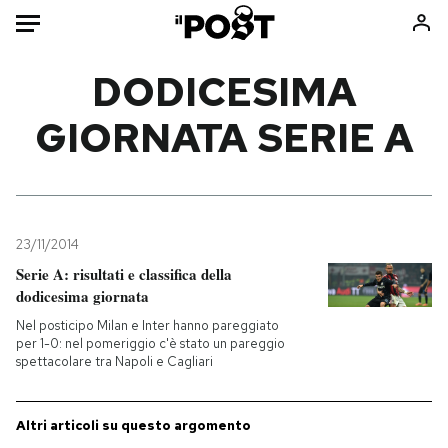
Auto
DODICESIMA
GIORNATA SERIE A
HOME
Italia
Moda
Mondo
Libri
Politica
Consumismi
23/11/2014
Tecnologia
Storie/Idee
Serie A: risultati e classifica della
Internet
Ok Boomer!
dodicesima giornata
Scienza
Media
Nel posticipo Milan e Inter hanno pareggiato
Cultura
Europa
per 1-0: nel pomeriggio c'è stato un pareggio
spettacolare tra Napoli e Cagliari
Economia
Altrecose
Sport
Mondiali calcio 2026
Altri articoli su questo argomento