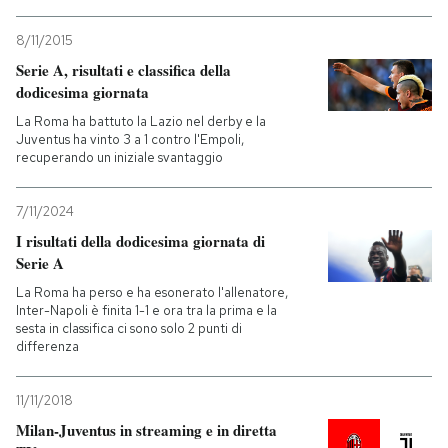
PODCAST
8/11/2015
Serie A, risultati e classifica della
dodicesima giornata
NEWSLETTER
La Roma ha battuto la Lazio nel derby e la
Juventus ha vinto 3 a 1 contro l'Empoli,
recuperando un iniziale svantaggio
I MIEI PREFERITI
7/11/2024
SHOP
I risultati della dodicesima giornata di
Serie A
La Roma ha perso e ha esonerato l'allenatore,
CALENDARIO
Inter-Napoli è finita 1-1 e ora tra la prima e la
sesta in classifica ci sono solo 2 punti di
differenza
AREA PERSONALE
11/11/2018
Entra
Milan-Juventus in streaming e in diretta