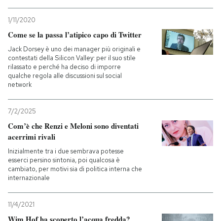
PODCAST
1/11/2020
Come se la passa l’atipico capo di Twitter
Jack Dorsey è uno dei manager più originali e
NEWSLETTER
contestati della Silicon Valley: per il suo stile
rilassato e perché ha deciso di imporre
qualche regola alle discussioni sul social
network
I MIEI PREFERITI
7/2/2025
SHOP
Com’è che Renzi e Meloni sono diventati
acerrimi rivali
CALENDARIO
Inizialmente tra i due sembrava potesse
esserci persino sintonia, poi qualcosa è
cambiato, per motivi sia di politica interna che
internazionale
AREA PERSONALE
Entra
11/4/2021
Wim Hof ha scoperto l’acqua fredda?