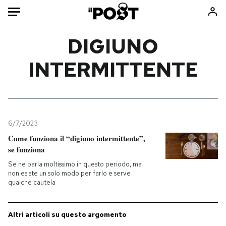
Auto
DIGIUNO
INTERMITTENTE
HOME
Italia
Moda
Mondo
Libri
Politica
Consumismi
6/7/2023
Tecnologia
Storie/Idee
Come funziona il “digiuno intermittente”,
Internet
Ok Boomer!
se funziona
Scienza
Media
Se ne parla moltissimo in questo periodo, ma
Cultura
Europa
non esiste un solo modo per farlo e serve
qualche cautela
Economia
Altrecose
Sport
Mondiali calcio 2026
Altri articoli su questo argomento