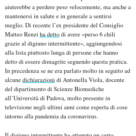
Notifiche mobile
aiuterebbe a perdere peso velocemente, ma anche a
Regala il Post
mantenersi in salute e in generale a sentirsi
Hai bisogno di aiuto?
meglio. Di recente l’ex presidente del Consiglio
Esci
Matteo Renzi
ha detto
di avere «perso 6 chili
grazie al digiuno intermittente», aggiungendosi
alla lista piuttosto lunga di persone che hanno
detto di essere dimagrite seguendo questa pratica.
In precedenza se ne era parlato molto in seguito ad
alcune
dichiarazioni
di Antonella Viola, docente
del dipartimento di Scienze Biomediche
all’Università di Padova, molto presente in
televisione negli ultimi anni come esperta di cose
intorno alla pandemia da coronavirus.
Il digiuno intermittente ha ottenuto un certo