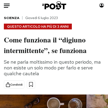
Auto
SCIENZA
Giovedì 6 luglio 2023
QUESTO ARTICOLO HA PIÙ DI
3 ANNI
HOME
Come funziona il “digiuno
Italia
Moda
intermittente”, se funziona
Mondo
Libri
Politica
Consumismi
Se ne parla moltissimo in questo periodo, ma
Tecnologia
Storie/Idee
non esiste un solo modo per farlo e serve
Internet
Ok Boomer!
qualche cautela
Scienza
Media
Cultura
Europa
Condividi
Economia
Altrecose
Sport
Mondiali calcio 2026