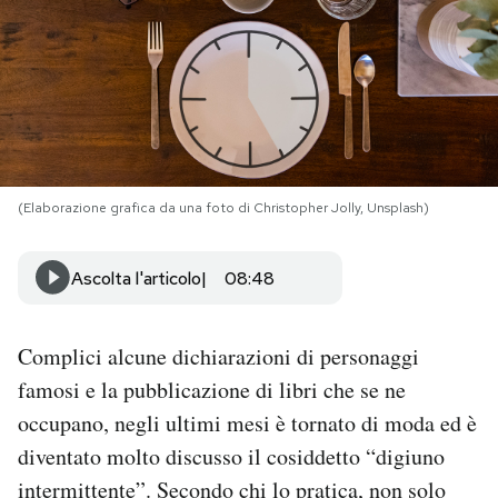
PODCAST
NEWSLETTER
I MIEI PREFERITI
(Elaborazione grafica da una foto di Christopher Jolly, Unsplash)
SHOP
Ascolta l'articolo
08:48
CALENDARIO
Complici alcune dichiarazioni di personaggi
famosi e la pubblicazione di libri che se ne
AREA PERSONALE
occupano, negli ultimi mesi è tornato di moda ed è
diventato molto discusso il cosiddetto “digiuno
Area Personale
intermittente”. Secondo chi lo pratica, non solo
Newsletter