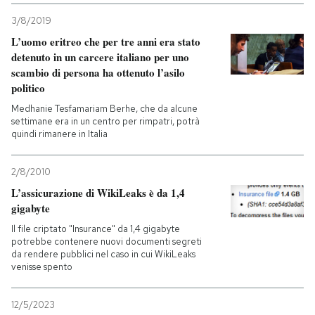
3/8/2019
L’uomo eritreo che per tre anni era stato
detenuto in un carcere italiano per uno
scambio di persona ha ottenuto l’asilo
politico
Medhanie Tesfamariam Berhe, che da alcune
settimane era in un centro per rimpatri, potrà
quindi rimanere in Italia
2/8/2010
L’assicurazione di WikiLeaks è da 1,4
gigabyte
Il file criptato "Insurance" da 1,4 gigabyte
potrebbe contenere nuovi documenti segreti
da rendere pubblici nel caso in cui WikiLeaks
venisse spento
12/5/2023