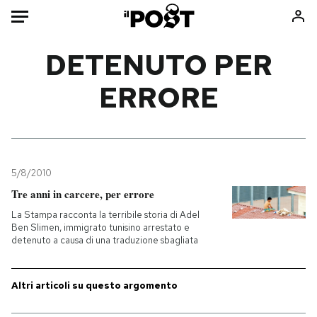
Auto
DETENUTO PER
ERRORE
HOME
Italia
Moda
Mondo
Libri
Politica
Consumismi
5/8/2010
Tecnologia
Storie/Idee
Tre anni in carcere, per errore
Internet
Ok Boomer!
La Stampa racconta la terribile storia di Adel
Scienza
Media
Ben Slimen, immigrato tunisino arrestato e
detenuto a causa di una traduzione sbagliata
Cultura
Europa
Economia
Altrecose
Sport
Mondiali calcio 2026
Altri articoli su questo argomento