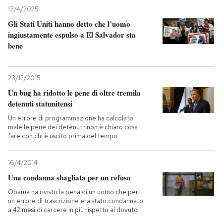
13/4/2025
PODCAST
Gli Stati Uniti hanno detto che l’uomo
ingiustamente espulso a El Salvador sta
bene
NEWSLETTER
23/12/2015
I MIEI PREFERITI
Un bug ha ridotto le pene di oltre tremila
detenuti statunitensi
SHOP
Un errore di programmazione ha calcolato
male le pene dei detenuti: non è chiaro cosa
fare con chi è uscito prima del tempo
CALENDARIO
16/4/2014
Una condanna sbagliata per un refuso
AREA PERSONALE
Obama ha rivisto la pena di un uomo che per
un errore di trascrizione era stato condannato
Entra
a 42 mesi di carcere in più rispetto al dovuto