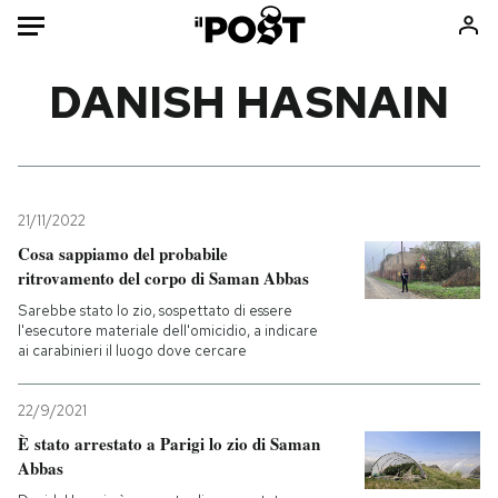
Auto
DANISH HASNAIN
HOME
Italia
Moda
Mondo
Libri
21/11/2022
Politica
Consumismi
Cosa sappiamo del probabile
ritrovamento del corpo di Saman Abbas
Tecnologia
Storie/Idee
Sarebbe stato lo zio, sospettato di essere
Internet
Ok Boomer!
l'esecutore materiale dell'omicidio, a indicare
Scienza
Media
ai carabinieri il luogo dove cercare
Cultura
Europa
Economia
Altrecose
22/9/2021
È stato arrestato a Parigi lo zio di Saman
Sport
Mondiali calcio 2026
Abbas