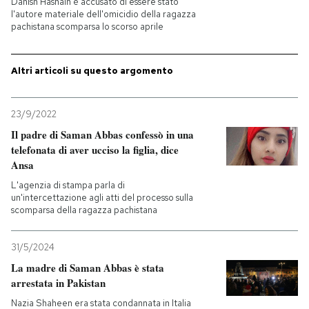
Danish Hasnain è accusato di essere stato
l'autore materiale dell'omicidio della ragazza
pachistana scomparsa lo scorso aprile
PODCAST
Altri articoli su questo argomento
NEWSLETTER
23/9/2022
I MIEI PREFERITI
Il padre di Saman Abbas confessò in una
telefonata di aver ucciso la figlia, dice
Ansa
SHOP
L'agenzia di stampa parla di
un'intercettazione agli atti del processo sulla
CALENDARIO
scomparsa della ragazza pachistana
31/5/2024
AREA PERSONALE
La madre di Saman Abbas è stata
arrestata in Pakistan
Entra
Nazia Shaheen era stata condannata in Italia