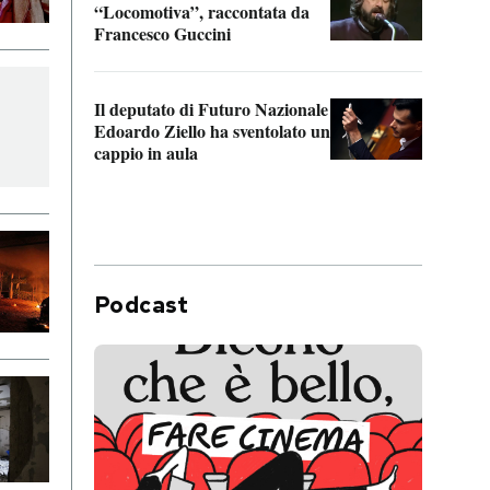
“Locomotiva”, raccontata da
inseg
Francesco Guccini
Khers
Il deputato di Futuro Nazionale
La pl
Edoardo Ziello ha sventolato un
da P
cappio in aula
Podcast