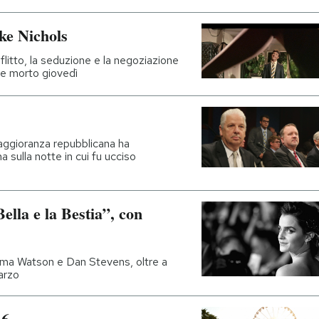
ike Nichols
litto, la seduzione e la negoziazione
se morto giovedì
ggioranza repubblicana ha
 sulla notte in cui fu ucciso
ella e la Bestia”, con
mma Watson e Dan Stevens, oltre a
marzo
16