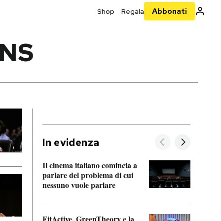
Abbonati
Shop
Regala
ENS
In evidenza
Il cinema italiano comincia a
A cos
parlare del problema di cui
nessuno vuole parlare
Cosa 
FitActive, GreenTheory e la