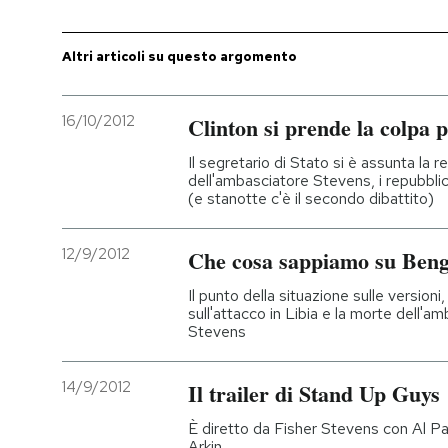
PODCAST
Altri articoli su questo argomento
NEWSLETTER
16/10/2012
Clinton si prende la colpa 
Il segretario di Stato si è assunta la 
I MIEI PREFERITI
dell'ambasciatore Stevens, i repubbl
(e stanotte c'è il secondo dibattito)
SHOP
12/9/2012
Che cosa sappiamo su Beng
Il punto della situazione sulle version
CALENDARIO
sull'attacco in Libia e la morte dell'
Stevens
AREA PERSONALE
14/9/2012
Il trailer di Stand Up Guys
Entra
È diretto da Fisher Stevens con Al Pa
Arkin