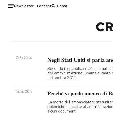
Newsletter
Podcast
Auto
CR
HOME
Italia
Moda
Mondo
Libri
Politica
Consumismi
7/5/2014
Negli Stati Uniti si parla a
Tecnologia
Storie/Idee
Secondo i repubblicani c'è un'email che
Internet
Ok Boomer!
dell'amministrazione Obama durante e d
settembre 2012
Scienza
Media
Cultura
Europa
15/5/2013
Perché si parla ancora di B
Economia
Altrecose
Sport
Mondiali calcio 2026
La morte dell'ambasciatore statuniten
polemiche e accuse all'amministrazio
alcuni documenti