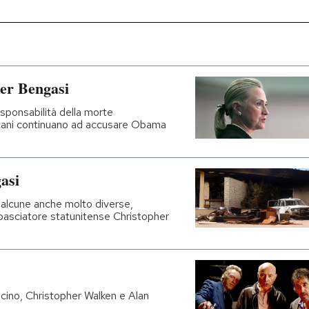
per Bengasi
responsabilità della morte
icani continuano ad accusare Obama
asi
i, alcune anche molto diverse,
ambasciatore statunitense Christopher
cino, Christopher Walken e Alan