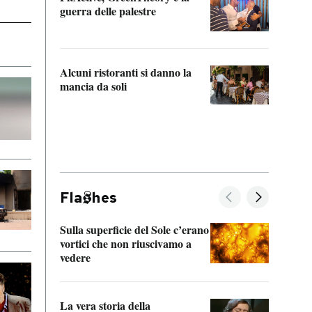
“Odis
guerra delle palestre
Che s
strum
Alcuni ristoranti si danno la
mancia da soli
Fla
hes
Sulla superficie del Sole c’erano
Il fi
vortici che non riuscivamo a
facen
vedere
dentr
La vera storia della
Il vi