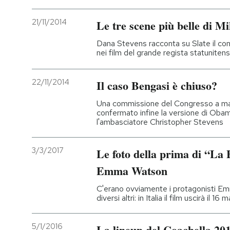
21/11/2014
Le tre scene più belle di M
Dana Stevens racconta su Slate il conf
nei film del grande regista statuniten
22/11/2014
Il caso Bengasi è chiuso?
Una commissione del Congresso a ma
confermato infine la versione di Obama
l'ambasciatore Christopher Stevens
3/3/2017
Le foto della prima di “La B
Emma Watson
C'erano ovviamente i protagonisti E
diversi altri: in Italia il film uscirà il 16 
5/1/2016
La lineup del Coachella 20