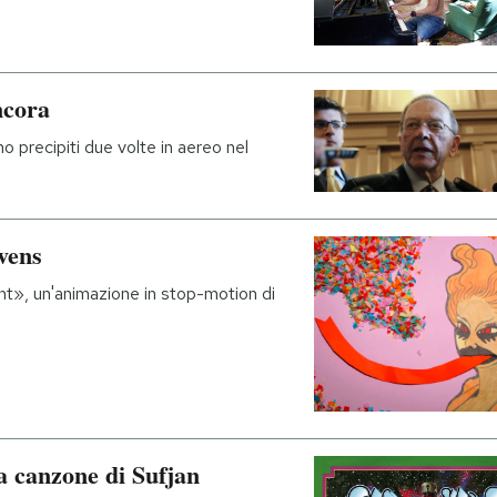
ncora
 precipiti due volte in aereo nel
evens
ght», un'animazione in stop-motion di
a canzone di Sufjan