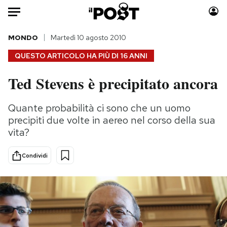
Auto
MONDO
Martedì 10 agosto 2010
QUESTO ARTICOLO HA PIÙ DI
16 ANNI
HOME
Ted Stevens è precipitato ancora
Italia
Moda
Mondo
Libri
Quante probabilità ci sono che un uomo
Politica
Consumismi
precipiti due volte in aereo nel corso della sua
Tecnologia
Storie/Idee
vita?
Internet
Ok Boomer!
Condividi
Scienza
Media
Cultura
Europa
Economia
Altrecose
Sport
Mondiali calcio 2026