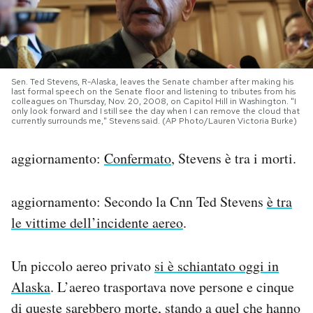
PODCAST
NEWSLETTER
Sen. Ted Stevens, R-Alaska, leaves the Senate chamber after making his
last formal speech on the Senate floor and listening to tributes from his
colleagues on Thursday, Nov. 20, 2008, on Capitol Hill in Washington. "I
only look forward and I still see the day when I can remove the cloud that
I MIEI PREFERITI
currently surrounds me," Stevens said. (AP Photo/Lauren Victoria Burke)
aggiornamento:
Confermato
, Stevens è tra i morti.
SHOP
aggiornamento: Secondo la Cnn Ted Stevens
è tra
CALENDARIO
le vittime dell’incidente aereo
.
AREA PERSONALE
Un piccolo aereo privato
si è schiantato oggi in
Alaska
. L’aereo trasportava nove persone e cinque
Area Personale
di queste sarebbero morte, stando a quel che hanno
Newsletter