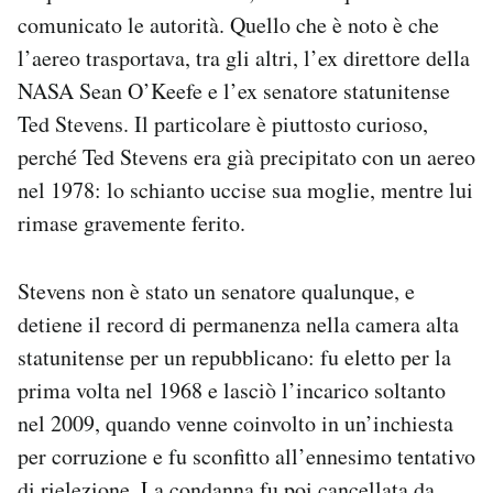
Notifiche mobile
comunicato le autorità. Quello che è noto è che
Regala il Post
l’aereo trasportava, tra gli altri, l’ex direttore della
Hai bisogno di aiuto?
NASA Sean O’Keefe e l’ex senatore statunitense
Esci
Ted Stevens. Il particolare è piuttosto curioso,
perché Ted Stevens era già precipitato con un aereo
nel 1978: lo schianto uccise sua moglie, mentre lui
rimase gravemente ferito.
Stevens non è stato un senatore qualunque, e
detiene il record di permanenza nella camera alta
statunitense per un repubblicano: fu eletto per la
prima volta nel 1968 e lasciò l’incarico soltanto
nel 2009, quando venne coinvolto in un’inchiesta
per corruzione e fu sconfitto all’ennesimo tentativo
di rielezione. La condanna fu poi
cancellata
da