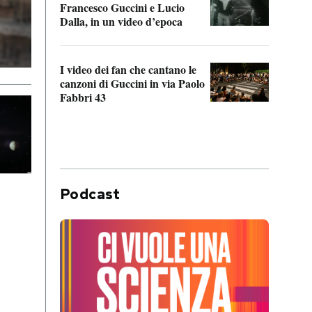
Francesco Guccini e Lucio
“Loco
Dalla, in un video d’epoca
Franc
I video dei fan che cantano le
Il de
canzoni di Guccini in via Paolo
Edoar
Fabbri 43
cappi
Podcast