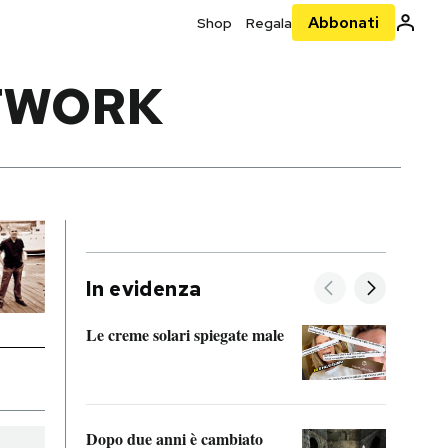
Abbonati
Shop
Regala
ETWORK
In evidenza
Le creme solari spiegate male
FitAc
guerr
Dopo due anni è cambiato
A cos