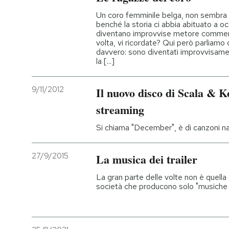
Un coro femminile belga, non sembra u
PODCAST
benché la storia ci abbia abituato a 
diventano improvvise metore commercial
volta, vi ricordate? Qui però parliamo d
davvero: sono diventati improvvisamen
NEWSLETTER
la [...]
I MIEI PREFERITI
9/11/2012
Il nuovo disco di Scala & K
streaming
SHOP
Si chiama "December", è di canzoni nat
CALENDARIO
27/9/2015
La musica dei trailer
La gran parte delle volte non è quella 
società che producono solo "musiche d
AREA PERSONALE
Entra