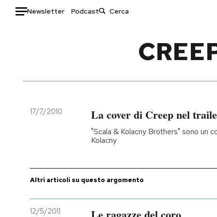
Newsletter
Podcast
Auto
CREEP
HOME
Italia
Moda
Mondo
Libri
Politica
Consumismi
17/7/2010
La cover di Creep nel trail
Tecnologia
Storie/Idee
"Scala & Kolacny Brothers" sono un co
Internet
Ok Boomer!
Kolacny
Scienza
Media
Cultura
Europa
Economia
Altrecose
Altri articoli su questo argomento
Sport
Mondiali calcio 2026
12/5/2011
Le ragazze del coro