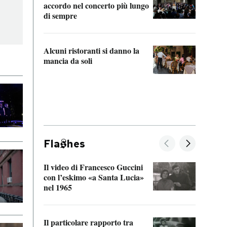
accordo nel concerto più lungo
di sempre
Il ci
parla
Alcuni ristoranti si danno la
nessu
mancia da soli
Fla
hes
Il video di Francesco Guccini
Sulla
con l’eskimo «a Santa Lucia»
vorti
nel 1965
veder
Il particolare rapporto tra
La ve