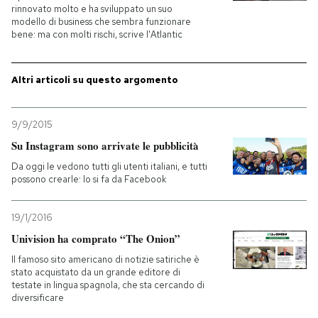
rinnovato molto e ha sviluppato un suo
modello di business che sembra funzionare
PODCAST
bene: ma con molti rischi, scrive l'Atlantic
NEWSLETTER
Altri articoli su questo argomento
I MIEI PREFERITI
9/9/2015
Su Instagram sono arrivate le pubblicità
Da oggi le vedono tutti gli utenti italiani, e tutti
SHOP
possono crearle: lo si fa da Facebook
CALENDARIO
19/1/2016
Univision ha comprato “The Onion”
Il famoso sito americano di notizie satiriche è
AREA PERSONALE
stato acquistato da un grande editore di
testate in lingua spagnola, che sta cercando di
Entra
diversificare