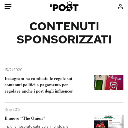
Auto
CONTENUTI
SPONSORIZZATI
HOME
Italia
Moda
Mondo
Libri
Politica
Consumismi
15/2/2020
Tecnologia
Storie/Idee
Instagram ha cambiato le regole sui
Internet
Ok Boomer!
contenuti politici a pagamento per
Scienza
Media
regolare anche i post degli influencer
Cultura
Europa
Economia
Altrecose
3/5/2015
Sport
Mondiali calcio 2026
Il nuovo “The Onion”
Il più famoso sito satirico al mondo si è