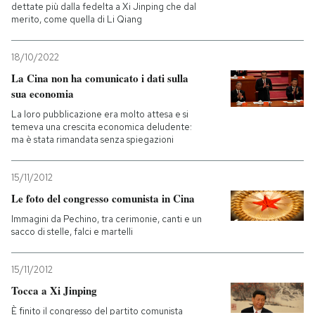
dettate più dalla fedelta a Xi Jinping che dal
merito, come quella di Li Qiang
PODCAST
18/10/2022
NEWSLETTER
La Cina non ha comunicato i dati sulla
sua economia
La loro pubblicazione era molto attesa e si
I MIEI PREFERITI
temeva una crescita economica deludente:
ma è stata rimandata senza spiegazioni
SHOP
15/11/2012
Le foto del congresso comunista in Cina
CALENDARIO
Immagini da Pechino, tra cerimonie, canti e un
sacco di stelle, falci e martelli
AREA PERSONALE
15/11/2012
Tocca a Xi Jinping
Entra
È finito il congresso del partito comunista