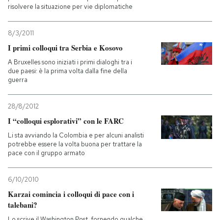
risolvere la situazione per vie diplomatiche
8/3/2011
I primi colloqui tra Serbia e Kosovo
A Bruxelles sono iniziati i primi dialoghi tra i
due paesi: è la prima volta dalla fine della
guerra
28/8/2012
I “colloqui esplorativi” con le FARC
Li sta avviando la Colombia e per alcuni analisti
potrebbe essere la volta buona per trattare la
pace con il gruppo armato
6/10/2010
Karzai comincia i colloqui di pace con i
talebani?
Lo scrive il Washington Post, fornendo qualche