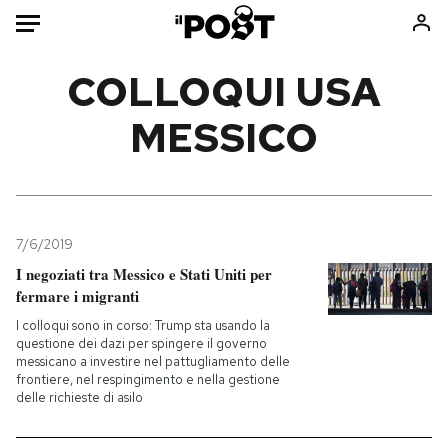
Auto
COLLOQUI USA
MESSICO
HOME
Italia
Moda
Mondo
Libri
Politica
Consumismi
7/6/2019
Tecnologia
Storie/Idee
I negoziati tra Messico e Stati Uniti per
Internet
Ok Boomer!
fermare i migranti
Scienza
Media
I colloqui sono in corso: Trump sta usando la
Cultura
Europa
questione dei dazi per spingere il governo
messicano a investire nel pattugliamento delle
Economia
Altrecose
frontiere, nel respingimento e nella gestione
delle richieste di asilo
Sport
Mondiali calcio 2026