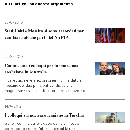
Altri articoli su questo argomento
PODCAST
27/8/2018
Stati Uniti e Messico si sono accordati per
NEWSLETTER
cambiare alcune parti del NAFTA
I MIEI PREFERITI
22/8/2010
Cominciano i colloqui per formare una
SHOP
coalizione in Australia
Il pareggio nelle elezioni di ieri non ha dato a
nessuno dei due principali candidati una
CALENDARIO
maggioranza sufficiente a formare un governo
14/4/2012
AREA PERSONALE
I colloqui sul nucleare iraniano in Turchia
Entra
Sono ricominciati ieri, dopo quindici mesi, e
potrebbero essere l'ultima possibilità per