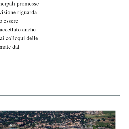
incipali promesse
visione riguarda
ro essere
 accettato anche
ai colloqui delle
rmate dal