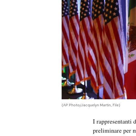
PODCAST
NEWSLETTER
I MIEI PREFERITI
SHOP
CALENDARIO
(AP Photo/Jacquelyn Martin, File)
AREA PERSONALE
I rappresentanti 
Area Personale
preliminare per 
Newsletter