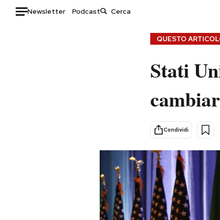
Newsletter
Podcast
Auto
QUESTO ARTICOLO
HOME
Stati Un
Italia
Moda
cambiar
Mondo
Libri
Politica
Consumismi
Tecnologia
Storie/Idee
Condividi
Internet
Ok Boomer!
Scienza
Media
Cultura
Europa
Economia
Altrecose
Sport
Mondiali calcio 2026