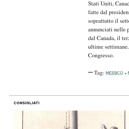
Stati Uniti, Cana
Notifiche mobile
fatte dal preside
Regala il Post
soprattutto il set
Hai bisogno di aiuto?
Esci
annunciati nelle 
dal Canada, il te
ultime settimane
Congresso.
Tag:
-
MESSICO
CONSIGLIATI