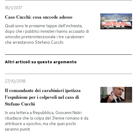
18/1/2017
PODCAST
Caso Cucchi: cosa succede adesso
Quali sono le prossime tappe dell'inchiesta,
dopo che i pubblici ministeri hanno accusato di
NEWSLETTER
omicidio preterintenzionale i tre carabinieri
che arrestarono Stefano Cucchi
I MIEI PREFERITI
Altri articoli su questo argomento
SHOP
27/10/2018
Il comandante dei carabinieri ipotizza
CALENDARIO
l’espulsione per i colpevoli nel caso di
Stefano Cucchi
AREA PERSONALE
In una lettera a Repubblica, Giovanni Nistri
ribadisce che la colpa del 31enne romano è da
attribuire a «pochi», ma che quei pochi
Entra
saranno puniti