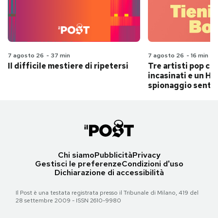
7 agosto 26
-
37 min
7 agosto 26
-
16 min
Il difficile mestiere di ripetersi
Tre artisti pop ch
incasinati e un Hit
spionaggio senti
Chi siamo
Pubblicità
Privacy
Gestisci le preferenze
Condizioni d'uso
Dichiarazione di accessibilità
Il Post è una testata registrata presso il Tribunale di Milano, 419 del
28 settembre 2009 - ISSN 2610-9980