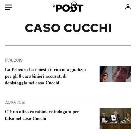
Auto
CASO CUCCHI
HOME
Italia
Moda
Mondo
Libri
17/4/2019
Politica
Consumismi
La Procura ha chiesto il rinvio a giudizio
per gli 8 carabinieri accusati di
Tecnologia
Storie/Idee
depistaggio nel caso Cucchi
Internet
Ok Boomer!
Scienza
Media
22/10/2018
Cultura
Europa
C’è un altro carabiniere indagato per
Economia
Altrecose
falso nel caso Cucchi
Sport
Mondiali calcio 2026