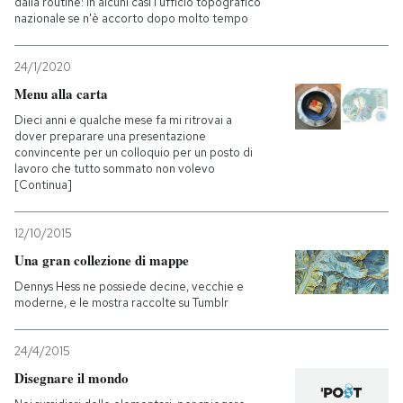
dalla routine: in alcuni casi l'ufficio topografico
nazionale se n'è accorto dopo molto tempo
PODCAST
24/1/2020
Menu alla carta
NEWSLETTER
Dieci anni e qualche mese fa mi ritrovai a
dover preparare una presentazione
convincente per un colloquio per un posto di
I MIEI PREFERITI
lavoro che tutto sommato non volevo
[Continua]
SHOP
12/10/2015
Una gran collezione di mappe
CALENDARIO
Dennys Hess ne possiede decine, vecchie e
moderne, e le mostra raccolte su Tumblr
AREA PERSONALE
24/4/2015
Entra
Disegnare il mondo