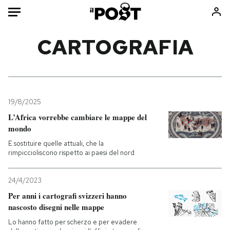
Auto
CARTOGRAFIA
HOME
Italia
Moda
Mondo
Libri
19/8/2025
Politica
Consumismi
L’Africa vorrebbe cambiare le mappe del
mondo
Tecnologia
Storie/Idee
E sostituire quelle attuali, che la
Internet
Ok Boomer!
rimpiccioliscono rispetto ai paesi del nord
Scienza
Media
Cultura
Europa
24/4/2023
Economia
Altrecose
Per anni i cartografi svizzeri hanno
Sport
Mondiali calcio 2026
nascosto disegni nelle mappe
Lo hanno fatto per scherzo e per evadere