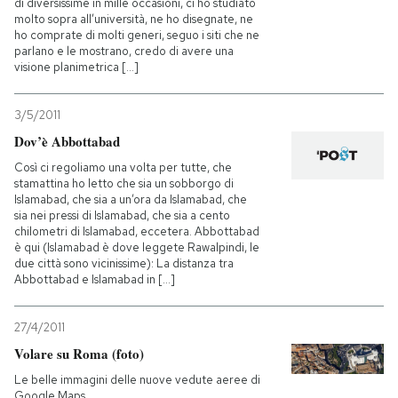
di diversissime in mille occasioni, ci ho studiato
molto sopra all’università, ne ho disegnate, ne
ho comprate di molti generi, seguo i siti che ne
parlano e le mostrano, credo di avere una
visione planimetrica [...]
3/5/2011
Dov’è Abbottabad
Così ci regoliamo una volta per tutte, che
stamattina ho letto che sia un sobborgo di
Islamabad, che sia a un’ora da Islamabad, che
sia nei pressi di Islamabad, che sia a cento
chilometri di Islamabad, eccetera. Abbottabad
è qui (Islamabad è dove leggete Rawalpindi, le
due città sono vicinissime): La distanza tra
Abbottabad e Islamabad in [...]
27/4/2011
Volare su Roma (foto)
Le belle immagini delle nuove vedute aeree di
Google Maps