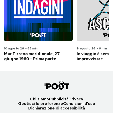
10 agosto 26
-
63 min
9 agosto 26
-
6 min
Mar Tirreno meridionale, 27
In viaggio è sempr
giugno 1980 – Prima parte
improvvisare
Chi siamo
Pubblicità
Privacy
Gestisci le preferenze
Condizioni d'uso
Dichiarazione di accessibilità