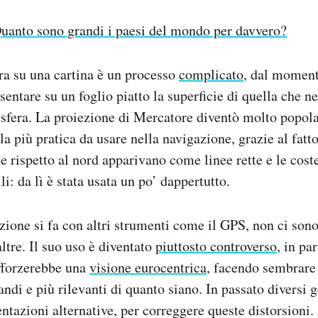
uanto sono grandi i paesi del mondo per davvero?
ra su una cartina è un processo
complicato
, dal moment
entare su un foglio piatto la superficie di quella che nel
fera. La proiezione di Mercatore diventò molto popola
la più pratica da usare nella navigazione, grazie al fatto
e rispetto al nord apparivano come linee rette e le co
i: da lì è stata usata un po’ dappertutto.
zione si fa con altri strumenti come il GPS, non ci son
altre. Il suo uso è diventato
piuttosto controverso
, in pa
afforzerebbe una
visione eurocentrica
, facendo sembrare 
ndi e più rilevanti di quanto siano. In passato diversi 
ntazioni alternative, per correggere queste distorsioni