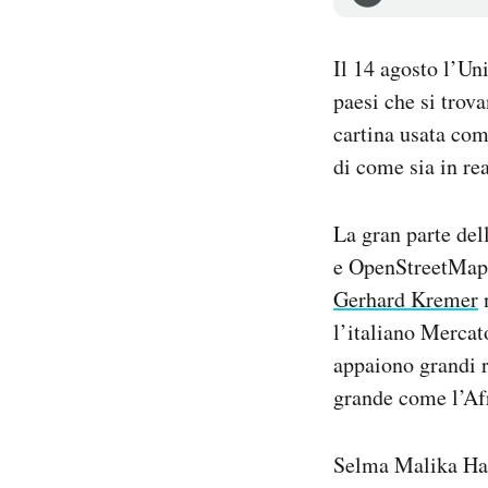
Notifiche mobile
Regala il Post
Il 14 agosto l’Un
Hai bisogno di aiuto?
paesi che si trov
Esci
cartina usata com
di come sia in rea
La gran parte de
e OpenStreetMap) 
Gerhard Kremer
n
l’italiano Mercato
appaiono grandi r
grande come l’Afr
Selma Malika Had