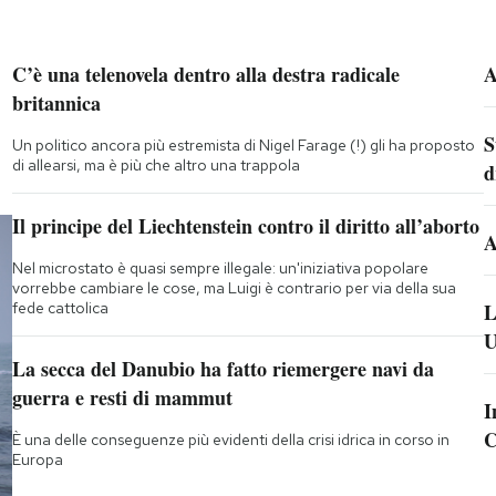
C’è una telenovela dentro alla destra radicale
A
britannica
S
Un politico ancora più estremista di Nigel Farage (!) gli ha proposto
di allearsi, ma è più che altro una trappola
d
Il principe del Liechtenstein contro il diritto all’aborto
A
Nel microstato è quasi sempre illegale: un'iniziativa popolare
vorrebbe cambiare le cose, ma Luigi è contrario per via della sua
fede cattolica
L
U
La secca del Danubio ha fatto riemergere navi da
guerra e resti di mammut
I
C
È una delle conseguenze più evidenti della crisi idrica in corso in
Europa