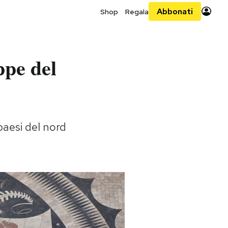
Abbonati
Shop
Regala
ppe del
 paesi del nord