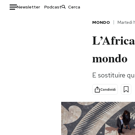
Newsletter
Podcast
Auto
MONDO
Martedì 
L’Afric
HOME
Italia
Moda
mondo
Mondo
Libri
Politica
Consumismi
E sostituire qu
Tecnologia
Storie/Idee
Internet
Ok Boomer!
Condividi
Scienza
Media
Cultura
Europa
Economia
Altrecose
Sport
Mondiali calcio 2026