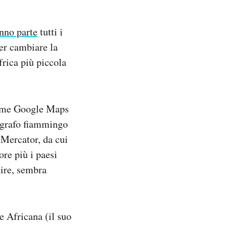
nno parte
tutti i
per cambiare la
rica più piccola
 come Google Maps
tografo fiammingo
 Mercator, da cui
ore più i paesi
dire, sembra
 Africana (il suo