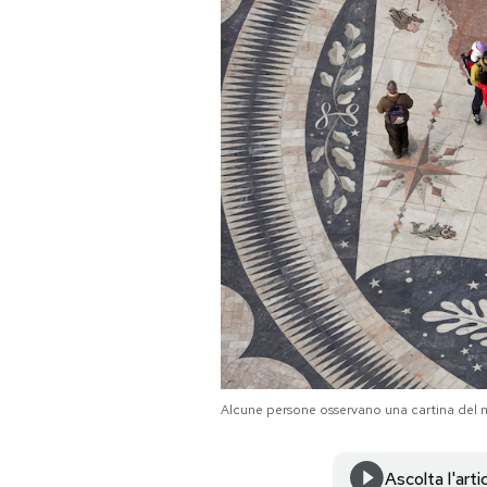
PODCAST
NEWSLETTER
I MIEI PREFERITI
SHOP
CALENDARIO
AREA PERSONALE
Alcune persone osservano una cartina del
Area Personale
Newsletter
Ascolta l'arti