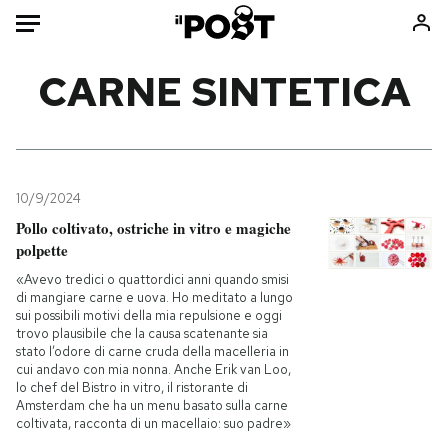
Auto
CARNE SINTETICA
HOME
Italia
Moda
Mondo
Libri
10/9/2024
Politica
Consumismi
Pollo coltivato, ostriche in vitro e magiche
polpette
Tecnologia
Storie/Idee
«Avevo tredici o quattordici anni quando smisi
Internet
Ok Boomer!
di mangiare carne e uova. Ho meditato a lungo
Scienza
Media
sui possibili motivi della mia repulsione e oggi
trovo plausibile che la causa scatenante sia
Cultura
Europa
stato l’odore di carne cruda della macelleria in
Economia
Altrecose
cui andavo con mia nonna. Anche Erik van Loo,
lo chef del Bistro in vitro, il ristorante di
Sport
Mondiali calcio 2026
Amsterdam che ha un menu basato sulla carne
coltivata, racconta di un macellaio: suo padre»