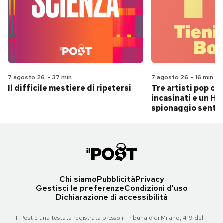
7 agosto 26
-
37 min
7 agosto 26
-
16 min
Il difficile mestiere di ripetersi
Tre artisti pop ch
incasinati e un Hit
spionaggio senti
Chi siamo
Pubblicità
Privacy
Gestisci le preferenze
Condizioni d'uso
Dichiarazione di accessibilità
Il Post è una testata registrata presso il Tribunale di Milano, 419 del