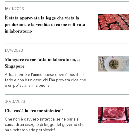
16/11/2023
PODCAST
È stata approvata la legge che vieta la
produzione e la vendita di carne coltivata
in laboratorio
NEWSLETTER
17/4/2023
I MIEI PREFERITI
Mangiare carne fatta in laboratorio, a
Singapore
SHOP
Attualmente è l’unico paese dove è possibile
farlo e non è un caso: chi l’ha provata dice che
è un po’ strana, ma buona
CALENDARIO
30/3/2023
Che cos’è la “carne sintetica”
AREA PERSONALE
Che non è davvero sintetica: se ne parla a
Entra
causa di un disegno di legge del governo che
ha suscitato varie perplessità