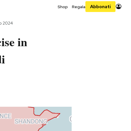
Abbonati
Shop
Regala
io 2024
ise in
i