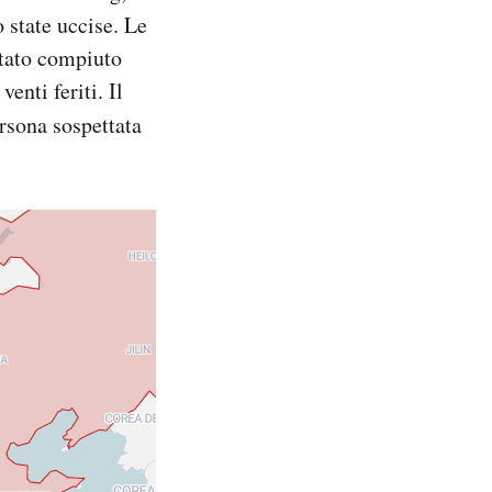
 state uccise. Le
stato compiuto
enti feriti. Il
ersona sospettata