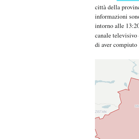
Notifiche mobile
città della provi
Regala il Post
informazioni sono
Hai bisogno di aiuto?
intorno alle 13:20
Esci
canale televisivo
di aver compiuto 