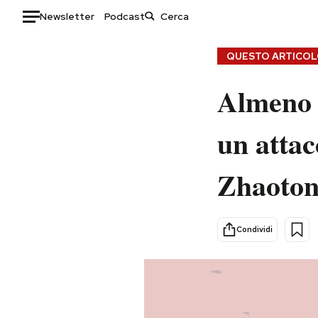
Newsletter
Podcast
Auto
QUESTO ARTICOLO
HOME
Almeno d
Italia
Moda
un attac
Mondo
Libri
Politica
Consumismi
Zhaotong
Tecnologia
Storie/Idee
Internet
Ok Boomer!
Scienza
Media
Condividi
Cultura
Europa
Economia
Altrecose
Sport
Mondiali calcio 2026