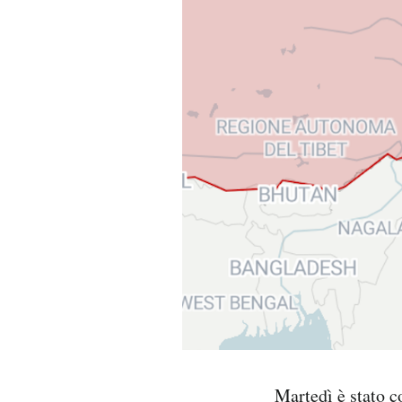
PODCAST
NEWSLETTER
I MIEI PREFERITI
SHOP
CALENDARIO
AREA PERSONALE
Area Personale
Martedì
è stato 
Newsletter