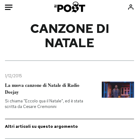
Auto
CANZONE DI
NATALE
HOME
Italia
Moda
Mondo
Libri
Politica
Consumismi
1/12/2015
Tecnologia
Storie/Idee
La nuova canzone di Natale di Radio
Internet
Ok Boomer!
Deejay
Scienza
Media
Si chiama "Eccolo qua il Natale", ed è stata
Cultura
Europa
scritta da Cesare Cremonini
Economia
Altrecose
Sport
Mondiali calcio 2026
Altri articoli su questo argomento