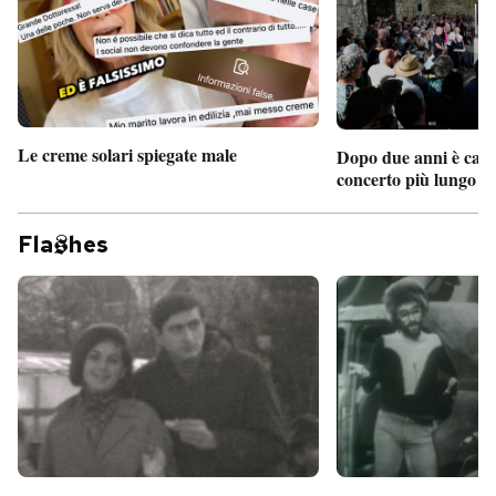
Le creme solari spiegate male
Dopo due anni è camb
concerto più lungo d
Fla
hes