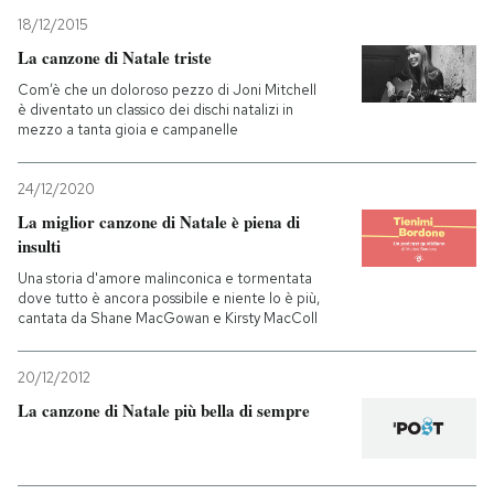
18/12/2015
PODCAST
La canzone di Natale triste
Com’è che un doloroso pezzo di Joni Mitchell
è diventato un classico dei dischi natalizi in
NEWSLETTER
mezzo a tanta gioia e campanelle
24/12/2020
I MIEI PREFERITI
La miglior canzone di Natale è piena di
insulti
SHOP
Una storia d'amore malinconica e tormentata
dove tutto è ancora possibile e niente lo è più,
cantata da Shane MacGowan e Kirsty MacColl
CALENDARIO
20/12/2012
AREA PERSONALE
La canzone di Natale più bella di sempre
Entra