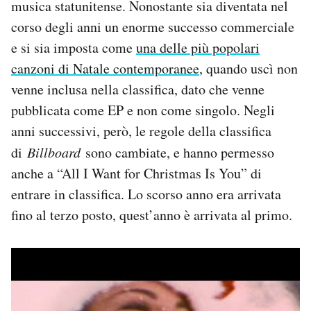
musica statunitense. Nonostante sia diventata nel
Notifiche mobile
corso degli anni un enorme successo commerciale
Regala il Post
e si sia imposta come
una delle più popolari
Hai bisogno di aiuto?
Esci
canzoni di Natale contemporanee
, quando uscì non
venne inclusa nella classifica, dato che venne
pubblicata come EP e non come singolo. Negli
anni successivi, però, le regole della classifica
di
Billboard
sono cambiate, e hanno permesso
anche a “All I Want for Christmas Is You” di
entrare in classifica. Lo scorso anno era arrivata
fino al terzo posto, quest’anno è arrivata al primo.