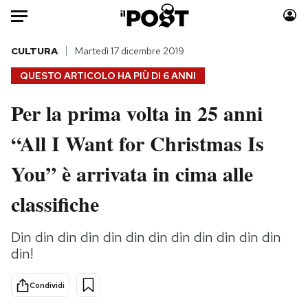
Auto
CULTURA
Martedì 17 dicembre 2019
QUESTO ARTICOLO HA PIÙ DI
6 ANNI
HOME
Per la prima volta in 25 anni
Italia
Moda
“All I Want for Christmas Is
Mondo
Libri
Politica
Consumismi
You” è arrivata in cima alle
Tecnologia
Storie/Idee
Internet
Ok Boomer!
classifiche
Scienza
Media
Cultura
Europa
Din din din din din din din din din din din din
din!
Economia
Altrecose
Sport
Mondiali calcio 2026
Condividi