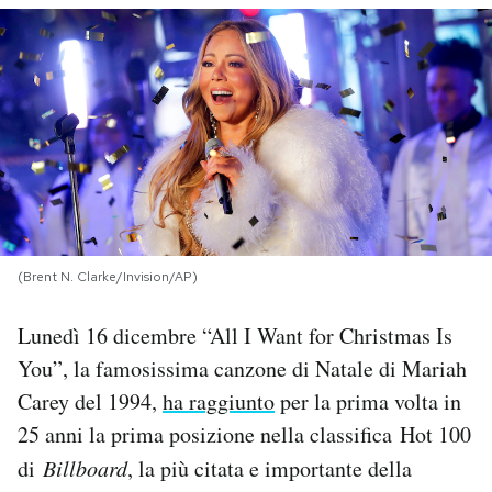
PODCAST
NEWSLETTER
I MIEI PREFERITI
SHOP
(Brent N. Clarke/Invision/AP)
Lunedì 16 dicembre “All I Want for Christmas Is
CALENDARIO
You”, la famosissima canzone di Natale di Mariah
Carey del 1994,
ha raggiunto
per la prima volta in
AREA PERSONALE
25 anni la prima posizione nella classifica Hot 100
Area Personale
di
Billboard
, la più citata e importante della
Newsletter