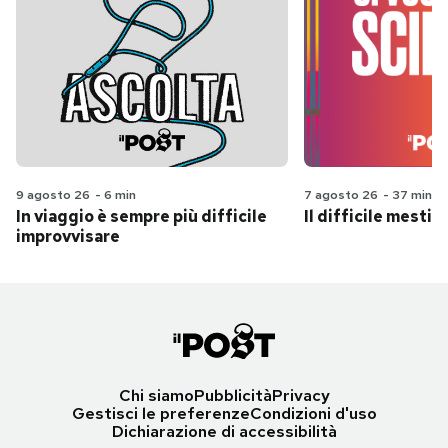
9 agosto 26
-
6 min
7 agosto 26
-
37 min
In viaggio è sempre più difficile
Il difficile mestie
improvvisare
Chi siamo
Pubblicità
Privacy
Gestisci le preferenze
Condizioni d'uso
Dichiarazione di accessibilità