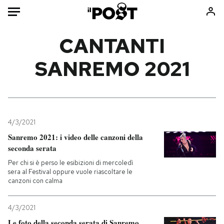
Auto
CANTANTI
SANREMO 2021
HOME
Italia
Moda
Mondo
Libri
Politica
Consumismi
4/3/2021
Tecnologia
Storie/Idee
Sanremo 2021: i video delle canzoni della
Internet
Ok Boomer!
seconda serata
Scienza
Media
Per chi si è perso le esibizioni di mercoledì
Cultura
Europa
sera al Festival oppure vuole riascoltare le
canzoni con calma
Economia
Altrecose
Sport
Mondiali calcio 2026
4/3/2021
Le foto della seconda serata di Sanremo