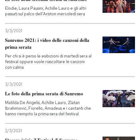
Elodie, Laura Pausini, Achille Lauro e gli altri
PODCAST
passati sul palco dell'Ariston mercoledì sera
3/3/2021
NEWSLETTER
Sanremo 2021: i video delle canzoni della
prima serata
I MIEI PREFERITI
Per chi si è perso le esibizioni di martedì sera al
festival oppure vuole riascoltare le canzoni
con calma
SHOP
3/3/2021
Le foto della prima serata di Sanremo
CALENDARIO
Matilda De Angelis, Achille Lauro, Zlatan
Ibrahimović, Fiorello, Amadeus e i cantanti che
hanno riempito la prima sera del festival
AREA PERSONALE
Entra
2/3/2021