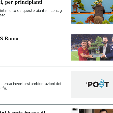
i, per principianti
ntimidito da queste piante, i consigli
usto
’AS Roma
senso inventarsi ambientazioni dei
 fa.
ni è stata invasa di