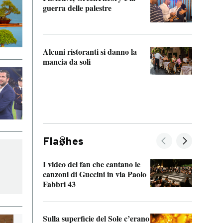
“Odis
guerra delle palestre
Che s
strum
Alcuni ristoranti si danno la
mancia da soli
Fla
hes
I video dei fan che cantano le
Il de
canzoni di Guccini in via Paolo
Edoar
Fabbri 43
cappi
Sulla superficie del Sole c’erano
Il fi