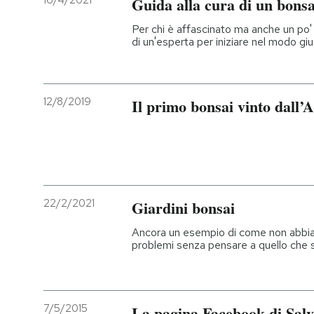
16/4/2021
Guida alla cura di un bonsa
PODCAST
Per chi è affascinato ma anche un po' i
di un'esperta per iniziare nel modo gi
NEWSLETTER
12/8/2019
Il primo bonsai vinto dall
I MIEI PREFERITI
SHOP
22/2/2021
Giardini bonsai
CALENDARIO
Ancora un esempio di come non abbia 
problemi senza pensare a quello che si
AREA PERSONALE
Entra
7/5/2015
La pagina Facebook di Salvi