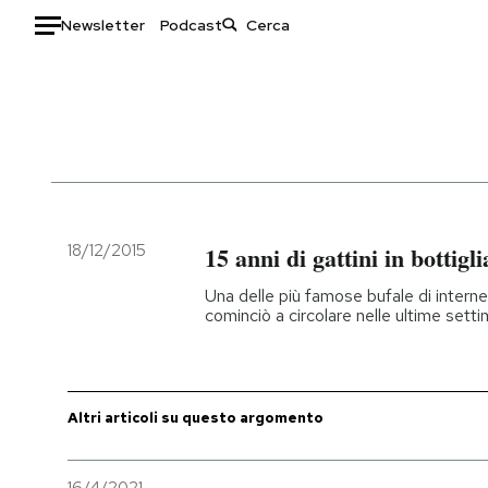
Newsletter
Podcast
Auto
HOME
Italia
Moda
Mondo
Libri
Politica
Consumismi
18/12/2015
15 anni di gattini in bottigli
Tecnologia
Storie/Idee
Una delle più famose bufale di internet
Internet
Ok Boomer!
cominciò a circolare nelle ultime set
Scienza
Media
Cultura
Europa
Economia
Altrecose
Altri articoli su questo argomento
Sport
Mondiali calcio 2026