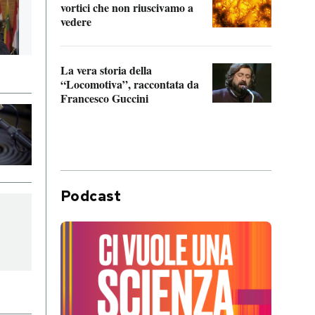
vortici che non riuscivamo a
facen
vedere
dentr
La vera storia della
Il vi
“Locomotiva”, raccontata da
inseg
Francesco Guccini
Khers
Podcast