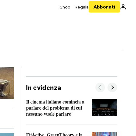
Abbonati
Shop
Regala
In evidenza
Il cinema italiano comincia a
A cos
parlare del problema di cui
nessuno vuole parlare
Cosa 
FitActive, GreenTheory e la