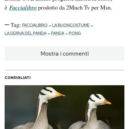
Notifiche mobile
è
Faccialibro
prodotto da 2Much Tv per Msn.
Regala il Post
Hai bisogno di aiuto?
Tag:
-
-
FACCIALIBRO
LA BUONCOSTUME
Esci
-
-
LA DERIVA DEL PANDA
PANDA
PONG
Mostra i commenti
CONSIGLIATI