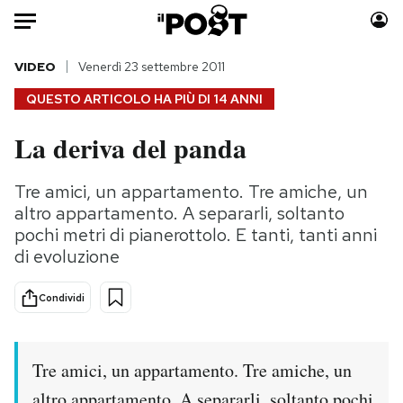
Auto
VIDEO
Venerdì 23 settembre 2011
QUESTO ARTICOLO HA PIÙ DI
14 ANNI
HOME
La deriva del panda
Italia
Moda
Mondo
Libri
Tre amici, un appartamento. Tre amiche, un
Politica
Consumismi
altro appartamento. A separarli, soltanto
Tecnologia
Storie/Idee
pochi metri di pianerottolo. E tanti, tanti anni
di evoluzione
Internet
Ok Boomer!
Scienza
Media
Condividi
Cultura
Europa
Economia
Altrecose
Sport
Mondiali calcio 2026
Tre amici, un appartamento. Tre amiche, un
altro appartamento. A separarli, soltanto pochi