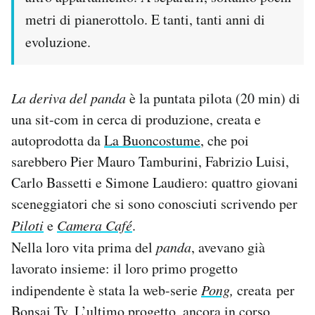
metri di pianerottolo. E tanti, tanti anni di
PODCAST
evoluzione.
NEWSLETTER
La deriva del panda
è la puntata pilota (20 min) di
una sit-com in cerca di produzione, creata e
I MIEI PREFERITI
autoprodotta da
La Buoncostume
, che poi
sarebbero Pier Mauro Tamburini, Fabrizio Luisi,
SHOP
Carlo Bassetti e Simone Laudiero: quattro giovani
sceneggiatori che si sono conosciuti scrivendo per
CALENDARIO
Piloti
e
Camera Café
.
Nella loro vita prima del
panda
, avevano già
AREA PERSONALE
lavorato insieme: il loro primo progetto
indipendente è stata la web-serie
Pong
,
creata per
Area Personale
Newsletter
Bonsai Tv. L’ultimo progetto, ancora in corso,