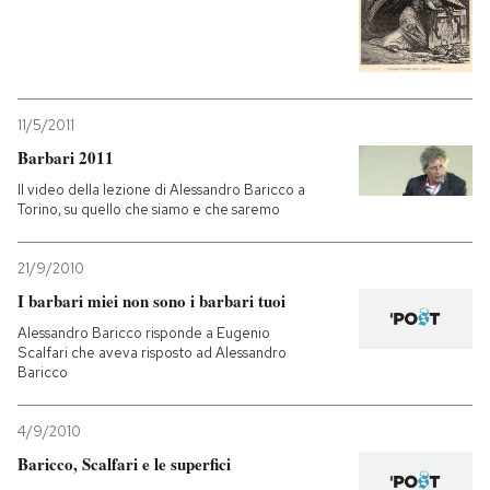
PODCAST
NEWSLETTER
11/5/2011
Barbari 2011
I MIEI PREFERITI
Il video della lezione di Alessandro Baricco a
Torino, su quello che siamo e che saremo
SHOP
21/9/2010
I barbari miei non sono i barbari tuoi
CALENDARIO
Alessandro Baricco risponde a Eugenio
Scalfari che aveva risposto ad Alessandro
Baricco
AREA PERSONALE
4/9/2010
Entra
Baricco, Scalfari e le superfici