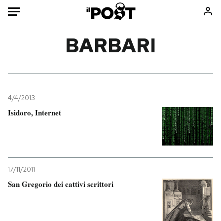
Auto
BARBARI
HOME
Italia
Moda
Mondo
Libri
4/4/2013
Politica
Consumismi
Isidoro, Internet
Tecnologia
Storie/Idee
Internet
Ok Boomer!
Scienza
Media
Cultura
Europa
17/11/2011
Economia
Altrecose
San Gregorio dei cattivi scrittori
Sport
Mondiali calcio 2026