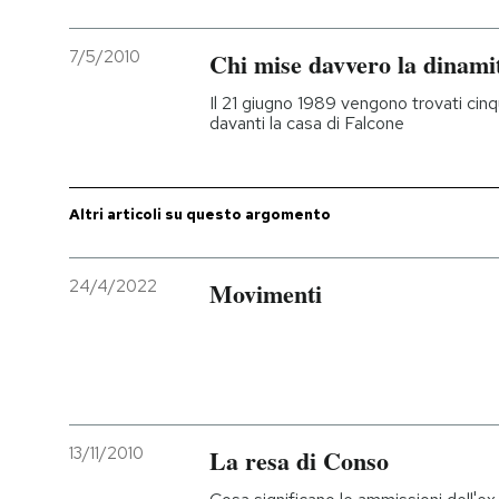
PODCAST
7/5/2010
Chi mise davvero la dinami
Il 21 giugno 1989 vengono trovati cinq
NEWSLETTER
davanti la casa di Falcone
I MIEI PREFERITI
Altri articoli su questo argomento
SHOP
24/4/2022
Movimenti
CALENDARIO
AREA PERSONALE
13/11/2010
La resa di Conso
Entra