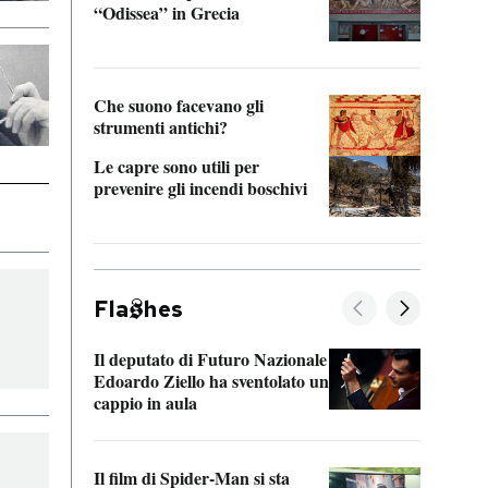
“Odissea” in Grecia
vedi 
Che suono facevano gli
strumenti antichi?
Le capre sono utili per
prevenire gli incendi boschivi
Fla
hes
Il deputato di Futuro Nazionale
La pl
Edoardo Ziello ha sventolato un
da P
cappio in aula
La de
Il film di Spider-Man si sta