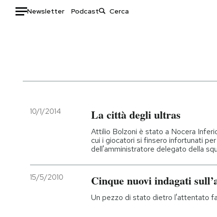
Newsletter
Podcast
Auto
HOME
Italia
Moda
Mondo
Libri
Politica
Consumismi
10/1/2014
La città degli ultras
Tecnologia
Storie/Idee
Attilio Bolzoni è stato a Nocera Inferio
Internet
Ok Boomer!
cui i giocatori si finsero infortunati pe
dell'amministratore delegato della sq
Scienza
Media
Cultura
Europa
15/5/2010
Cinque nuovi indagati sull’
Economia
Altrecose
Sport
Mondiali calcio 2026
Un pezzo di stato dietro l'attentato f