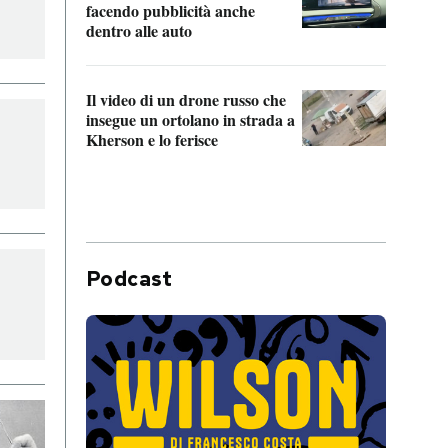
Franc
facendo pubblicità anche
dello
dentro alle auto
Una 
Il video di un drone russo che
statun
insegue un ortolano in strada a
afric
Kherson e lo ferisce
Podcast