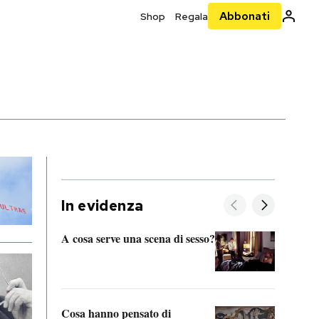
Abbonati
Shop
Regala
In evidenza
A cosa serve una scena di sesso?
La “I
bolog
Cosa hanno pensato di
Se sa