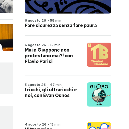
6 agosto 26
-
58 min
Fare sicurezza senza fare paura
6 agosto 26
-
12 min
Ma in Giappone non
protestano mai?! con
Flavio Parisi
5 agosto 26
-
47 min
I ricchi, gli ultraricchi e
noi, con Evan Osnos
4 agosto 26
-
15 min