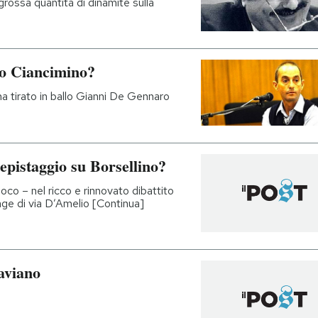
grossa quantità di dinamite sulla
mo Ciancimino?
i ha tirato in ballo Gianni De Gennaro
epistaggio su Borsellino?
co – nel ricco e rinnovato dibattito
rage di via D’Amelio [Continua]
aviano