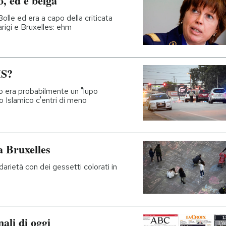
, ed è belga
lle ed era a capo della criticata
arigi e Bruxelles: ehm
IS?
do era probabilmente un "lupo
to Islamico c'entri di meno
a Bruxelles
darietà con dei gessetti colorati in
ali di oggi