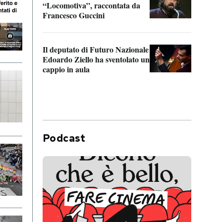
“Locomotiva”, raccontata da
inseg
Francesco Guccini
Khers
Il deputato di Futuro Nazionale
La pl
Edoardo Ziello ha sventolato un
da P
cappio in aula
Podcast