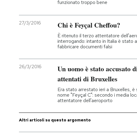
funzionato troppo bene
PODCAST
27/3/2016
Chi è Feyçal Cheffou?
NEWSLETTER
È ritenuto il terzo attentatore dell'aer
interrogando: intanto in Italia è stato
fabbricare documenti falsi
I MIEI PREFERITI
26/3/2016
Un uomo è stato accusato di
SHOP
attentati di Bruxelles
Era stato arrestato ieri a Bruxelles, è 
CALENDARIO
nome "Feyçal C": secondo i media locali
attentatore dell'aeroporto
AREA PERSONALE
Altri articoli su questo argomento
Entra