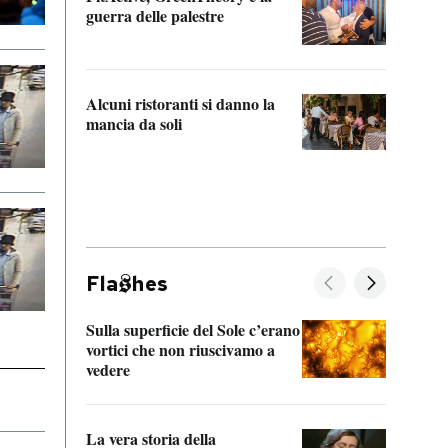
“Odis
guerra delle palestre
Che s
strum
Alcuni ristoranti si danno la
mancia da soli
Fla
hes
Sulla superficie del Sole c’erano
Il fi
vortici che non riuscivamo a
facen
vedere
dentr
La vera storia della
Il vi