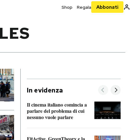
Abbonati
Shop
Regala
LLES
In evidenza
Il cinema italiano comincia a
A cos
parlare del problema di cui
nessuno vuole parlare
Cosa 
FitActive, GreenTheory e la