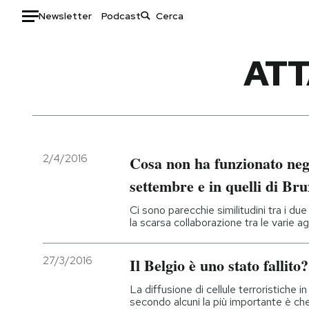
Newsletter
Podcast
Auto
ATT
HOME
Italia
Moda
Mondo
Libri
Politica
Consumismi
2/4/2016
Cosa non ha funzionato negli
Tecnologia
Storie/Idee
settembre e in quelli di Bru
Internet
Ok Boomer!
Ci sono parecchie similitudini tra i d
Scienza
Media
la scarsa collaborazione tra le varie a
Cultura
Europa
Economia
Altrecose
27/3/2016
Il Belgio è uno stato fallito?
Sport
Mondiali calcio 2026
La diffusione di cellule terroristiche 
secondo alcuni la più importante è ch