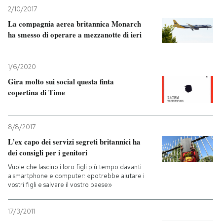
2/10/2017
PODCAST
La compagnia aerea britannica Monarch
ha smesso di operare a mezzanotte di ieri
NEWSLETTER
1/6/2020
Gira molto sui social questa finta
I MIEI PREFERITI
copertina di Time
SHOP
8/8/2017
L’ex capo dei servizi segreti britannici ha
CALENDARIO
dei consigli per i genitori
Vuole che lascino i loro figli più tempo davanti
a smartphone e computer: «potrebbe aiutare i
AREA PERSONALE
vostri figli e salvare il vostro paese»
Entra
17/3/2011