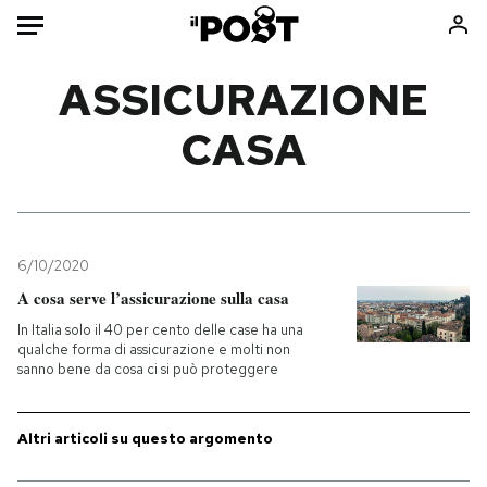
Auto
ASSICURAZIONE
CASA
HOME
Italia
Moda
Mondo
Libri
Politica
Consumismi
6/10/2020
Tecnologia
Storie/Idee
A cosa serve l’assicurazione sulla casa
Internet
Ok Boomer!
In Italia solo il 40 per cento delle case ha una
Scienza
Media
qualche forma di assicurazione e molti non
sanno bene da cosa ci si può proteggere
Cultura
Europa
Economia
Altrecose
Sport
Mondiali calcio 2026
Altri articoli su questo argomento