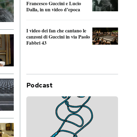
Francesco Guccini e Lucio
“Loco
Dalla, in un video d’epoca
Franc
I video dei fan che cantano le
Il de
canzoni di Guccini in via Paolo
Edoar
Fabbri 43
cappi
Podcast