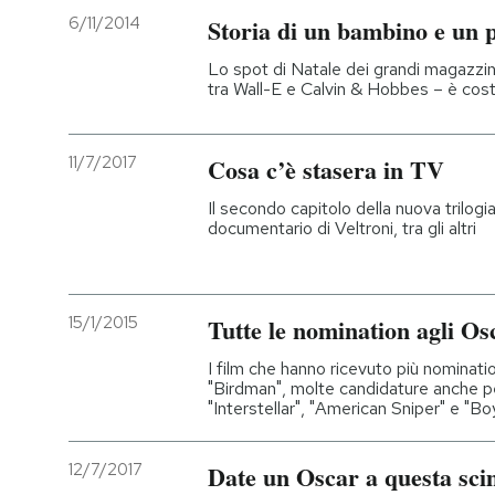
6/11/2014
Storia di un bambino e un 
PODCAST
Lo spot di Natale dei grandi magazzin
tra Wall-E e Calvin & Hobbes – è costa
NEWSLETTER
11/7/2017
Cosa c’è stasera in TV
I MIEI PREFERITI
Il secondo capitolo della nuova trilogi
documentario di Veltroni, tra gli altri
SHOP
15/1/2015
Tutte le nomination agli Os
CALENDARIO
I film che hanno ricevuto più nomina
"Birdman", molte candidature anche p
"Interstellar", "American Sniper" e "B
AREA PERSONALE
Entra
12/7/2017
Date un Oscar a questa sc