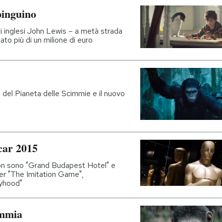
pinguino
i inglesi John Lewis – a metà strada
to più di un milione di euro
a del Pianeta delle Scimmie e il nuovo
car 2015
tion sono "Grand Budapest Hotel" e
er "The Imitation Game",
oyhood"
immia