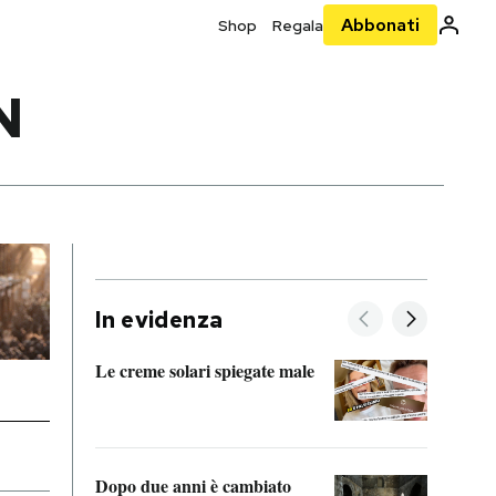
Abbonati
Shop
Regala
N
In evidenza
Le creme solari spiegate male
FitAc
guerr
Dopo due anni è cambiato
A cos