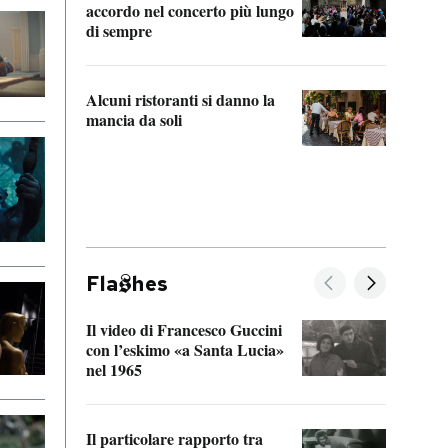
accordo nel concerto più lungo
di sempre
Il ci
parla
Alcuni ristoranti si danno la
nessu
mancia da soli
Fla
hes
Il video di Francesco Guccini
Sulla
con l’eskimo «a Santa Lucia»
vorti
nel 1965
veder
Il particolare rapporto tra
La ve