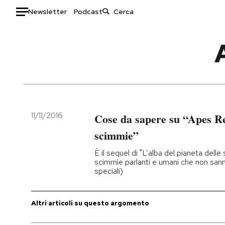
Newsletter
Podcast
Auto
HOME
Italia
Moda
Mondo
Libri
Politica
Consumismi
11/11/2016
Cose da sapere su “Apes Rev
Tecnologia
Storie/Idee
scimmie”
Internet
Ok Boomer!
È il sequel di "L’alba del pianeta delle
Scienza
Media
scimmie parlanti e umani che non sann
speciali)
Cultura
Europa
Economia
Altrecose
Sport
Mondiali calcio 2026
Altri articoli su questo argomento