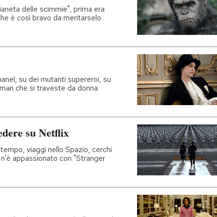
ianeta delle scimmie", prima era
 che è così bravo da meritarselo
hanel, su dei mutanti supereroi, su
fman che si traveste da donna
edere su Netflix
l tempo, viaggi nello Spazio, cerchi
e n'è appassionato con "Stranger