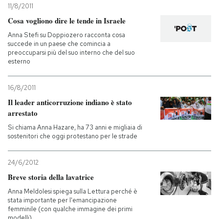
11/8/2011
Cosa vogliono dire le tende in Israele
PODCAST
Anna Stefi su Doppiozero racconta cosa
succede in un paese che comincia a
NEWSLETTER
preoccuparsi più del suo interno che del suo
esterno
I MIEI PREFERITI
16/8/2011
Il leader anticorruzione indiano è stato
arrestato
SHOP
Si chiama Anna Hazare, ha 73 anni e migliaia di
sostenitori che oggi protestano per le strade
CALENDARIO
24/6/2012
Breve storia della lavatrice
AREA PERSONALE
Anna Meldolesi spiega sulla Lettura perché è
stata importante per l'emancipazione
Entra
femminile (con qualche immagine dei primi
modelli)