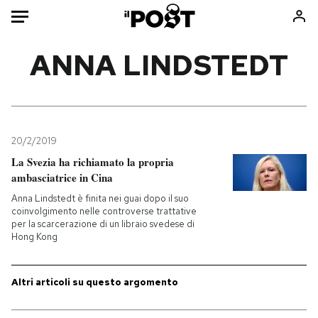
Auto
ANNA LINDSTEDT
HOME
Italia
Moda
Mondo
Libri
20/2/2019
Politica
Consumismi
La Svezia ha richiamato la propria
ambasciatrice in Cina
Tecnologia
Storie/Idee
Anna Lindstedt è finita nei guai dopo il suo
Internet
Ok Boomer!
coinvolgimento nelle controverse trattative
Scienza
Media
per la scarcerazione di un libraio svedese di
Hong Kong
Cultura
Europa
Economia
Altrecose
Altri articoli su questo argomento
Sport
Mondiali calcio 2026