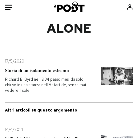
Auto
ALONE
HOME
Italia
Moda
Mondo
Libri
17/5/2020
Politica
Consumismi
Storia di un isolamento estremo
Tecnologia
Storie/Idee
Richard E. Byrd nel 1934 passò mesi da solo
chiuso in una stanza nell'Antartide, senza mai
Internet
Ok Boomer!
vedere il sole
Scienza
Media
Cultura
Europa
Altri articoli su questo argomento
Economia
Altrecose
Sport
Mondiali calcio 2026
14/4/2014