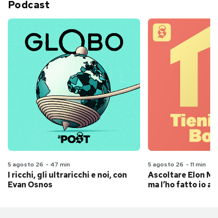
Podcast
5 agosto 26
-
47 min
5 agosto 26
-
11 min
I ricchi, gli ultraricchi e noi, con
Ascoltare Elon Mus
Evan Osnos
ma l’ho fatto io al