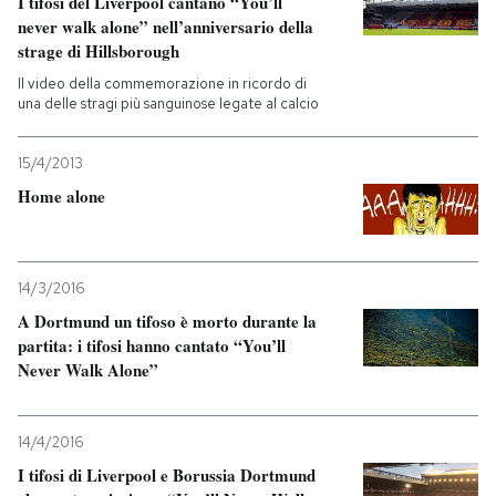
I tifosi del Liverpool cantano “You’ll
never walk alone” nell’anniversario della
PODCAST
strage di Hillsborough
Il video della commemorazione in ricordo di
una delle stragi più sanguinose legate al calcio
NEWSLETTER
15/4/2013
I MIEI PREFERITI
Home alone
SHOP
14/3/2016
A Dortmund un tifoso è morto durante la
CALENDARIO
partita: i tifosi hanno cantato “You’ll
Never Walk Alone”
AREA PERSONALE
14/4/2016
Entra
I tifosi di Liverpool e Borussia Dortmund