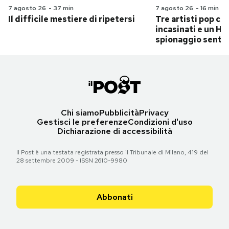
7 agosto 26
-
37 min
7 agosto 26
-
16 min
Il difficile mestiere di ripetersi
Tre artisti pop ch
incasinati e un Hit
spionaggio senti
Chi siamo
Pubblicità
Privacy
Gestisci le preferenze
Condizioni d'uso
Dichiarazione di accessibilità
Il Post è una testata registrata presso il Tribunale di Milano, 419 del
28 settembre 2009 - ISSN 2610-9980
Abbonati