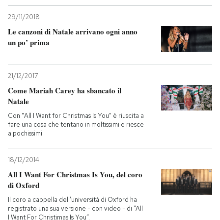
29/11/2018
PODCAST
Le canzoni di Natale arrivano ogni anno
un po’ prima
NEWSLETTER
21/12/2017
I MIEI PREFERITI
Come Mariah Carey ha sbancato il
Natale
Con "All I Want for Christmas Is You" è riuscita a
SHOP
fare una cosa che tentano in moltissimi e riesce
a pochissimi
CALENDARIO
18/12/2014
All I Want For Christmas Is You, del coro
AREA PERSONALE
di Oxford
Il coro a cappella dell’università di Oxford ha
Entra
registrato una sua versione - con video - di “All
I Want For Christimas Is You”.