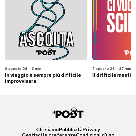
9 agosto 26
-
6 min
7 agosto 26
-
37 min
In viaggio è sempre più difficile
Il difficile mestie
improvvisare
Chi siamo
Pubblicità
Privacy
Gestisci le preferenze
Condizioni d'uso