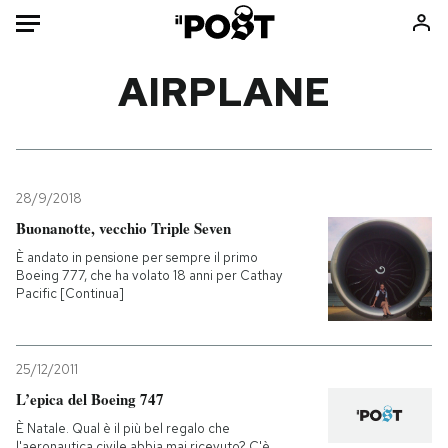
Auto
AIRPLANE
HOME
Italia
Moda
Mondo
Libri
28/9/2018
Politica
Consumismi
Buonanotte, vecchio Triple Seven
Tecnologia
Storie/Idee
È andato in pensione per sempre il primo
Boeing 777, che ha volato 18 anni per Cathay
Internet
Ok Boomer!
Pacific [Continua]
Scienza
Media
Cultura
Europa
Economia
Altrecose
25/12/2011
L’epica del Boeing 747
Sport
Mondiali calcio 2026
È Natale. Qual è il più bel regalo che
l'aeronautica civile abbia mai ricevuto? C'è