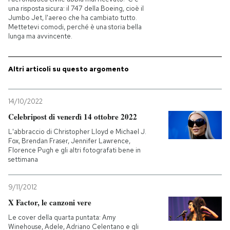
una risposta sicura: il 747 della Boeing, cioè il
Jumbo Jet, l'aereo che ha cambiato tutto.
PODCAST
Mettetevi comodi, perché è una storia bella
lunga ma avvincente.
NEWSLETTER
Altri articoli su questo argomento
I MIEI PREFERITI
14/10/2022
Celebripost di venerdì 14 ottobre 2022
SHOP
L'abbraccio di Christopher Lloyd e Michael J.
Fox, Brendan Fraser, Jennifer Lawrence,
Florence Pugh e gli altri fotografati bene in
CALENDARIO
settimana
9/11/2012
AREA PERSONALE
X Factor, le canzoni vere
Entra
Le cover della quarta puntata: Amy
Winehouse, Adele, Adriano Celentano e gli