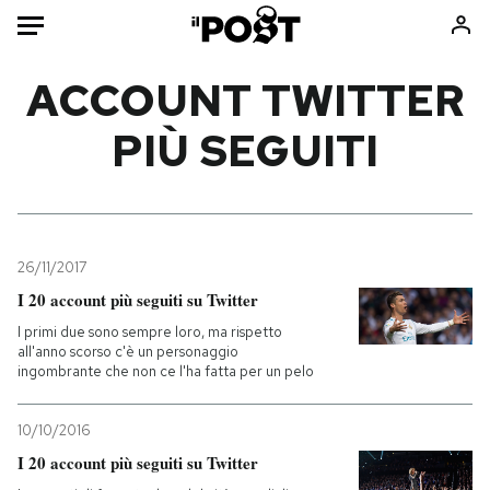
Auto
ACCOUNT TWITTER
PIÙ SEGUITI
HOME
Italia
Moda
Mondo
Libri
Politica
Consumismi
26/11/2017
Tecnologia
Storie/Idee
I 20 account più seguiti su Twitter
Internet
Ok Boomer!
I primi due sono sempre loro, ma rispetto
Scienza
Media
all'anno scorso c'è un personaggio
ingombrante che non ce l'ha fatta per un pelo
Cultura
Europa
Economia
Altrecose
10/10/2016
Sport
Mondiali calcio 2026
I 20 account più seguiti su Twitter