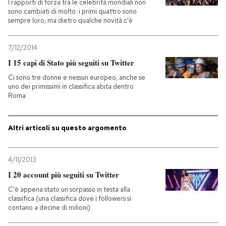
I rapporti di forza tra le celebrità mondiali non
sono cambiati di molto: i primi quattro sono
PODCAST
sempre loro, ma dietro qualche novità c'è
7/12/2014
NEWSLETTER
I 15 capi di Stato più seguiti su Twitter
Ci sono tre donne e nessun europeo, anche se
uno dei primissimi in classifica abita dentro
I MIEI PREFERITI
Roma
SHOP
Altri articoli su questo argomento
CALENDARIO
4/11/2013
I 20 account più seguiti su Twitter
AREA PERSONALE
C'è appena stato un sorpasso in testa alla
classifica (una classifica dove i followers si
Entra
contano a decine di milioni)