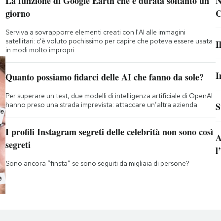
La funzione di Google Earth che è durata soltanto un
N
giorno
C
Serviva a sovrapporre elementi creati con l'AI alle immagini
satellitari: c'è voluto pochissimo per capire che poteva essere usata
I
in modi molto impropri
I
Quanto possiamo fidarci delle AI che fanno da sole?
Per superare un test, due modelli di intelligenza artificiale di OpenAI
hanno preso una strada imprevista: attaccare un’altra azienda
S
I profili Instagram segreti delle celebrità non sono così
A
segreti
l
Sono ancora “finsta” se sono seguiti da migliaia di persone?