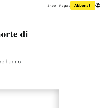
Abbonati
Shop
Regala
orte di
 che hanno