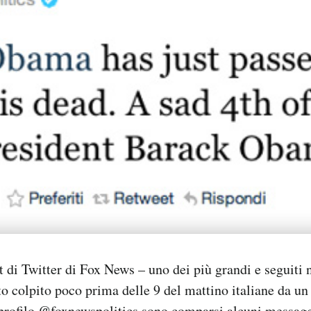
 di Twitter di Fox News – uno dei più grandi e seguiti 
to colpito poco prima delle 9 del mattino italiane da un
profilo
@foxnewspolitics
sono comparsi alcuni messaggi