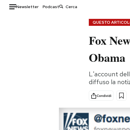
Newsletter
Podcast
Auto
QUESTO ARTICOLO
Fox News
HOME
Italia
Moda
Obama
Mondo
Libri
Politica
Consumismi
L'account dell
Tecnologia
Storie/Idee
diffuso la noti
Internet
Ok Boomer!
Scienza
Media
Condividi
Cultura
Europa
Economia
Altrecose
Sport
Mondiali calcio 2026