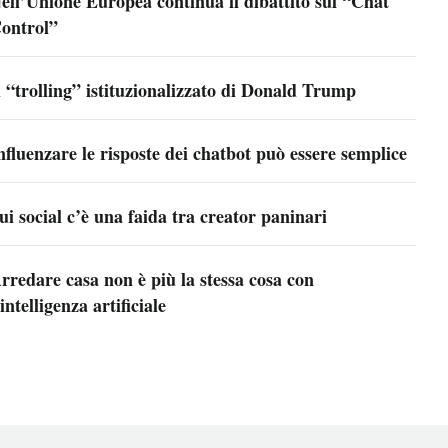
ell’Unione Europea continua il dibattito sul “Chat
ontrol”
l “trolling” istituzionalizzato di Donald Trump
nfluenzare le risposte dei chatbot può essere semplice
ui social c’è una faida tra creator paninari
rredare casa non è più la stessa cosa con
’intelligenza artificiale