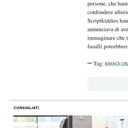
persone, che hann
confondere ulterio
Scriptkiddies ha
annunciava di aver
immaginare che tu
fasulli potrebber
Tag:
BARACK OB
CONSIGLIATI