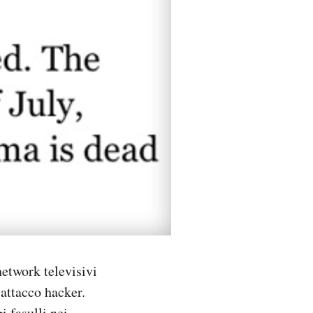
network televisivi
 attacco hacker.
 fasulli nei