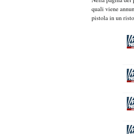
Notifiche mobile
quali viene annun
Regala il Post
pistola in un rist
Hai bisogno di aiuto?
Esci