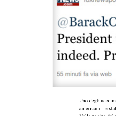
PODCAST
NEWSLETTER
I MIEI PREFERITI
SHOP
CALENDARIO
AREA PERSONALE
Uno degli account
Area Personale
americani – è sta
Newsletter
Nella pagina del 