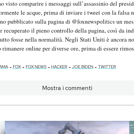
o visto comparire i messaggi sull’assassinio del pres
rmente le acque, prima di inviare i tweet con la falsa no
nno pubblicato sulla pagina di @foxnewspolitics un mes
 recuperato il pieno controllo della pagina, così da indu
tto fosse nella normalità. Negli Stati Uniti è ancora no
o rimanere online per diverse ore, prima di essere rimos
-
-
-
-
-
AMA
FOX
FOX NEWS
HACKER
JOE BIDEN
TWITTER
Mostra i commenti