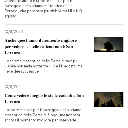
Quella di sabato è la notte famosa per il
passaggio dello sciame meteorico delle
Perseidi, che però sarà più visibile tra l'11 e il 13
PODCAST
agosto
NEWSLETTER
10/8/2023
Anche quest’anno il momento migliore
per vedere le stelle cadenti non è San
I MIEI PREFERITI
Lorenzo
Lo sciame meteorico delle Perseidi sarà più
visibile non nella notte tra il 10 e l'11 agosto, ma
SHOP
nelle due successive
CALENDARIO
10/8/2022
Come vedere meglio le stelle cadenti a San
Lorenzo
AREA PERSONALE
La notte famosa per il passaggio dello sciame
meteorico delle Perseidi è oggi, ma non sarà
Entra
ancora il momento migliore per osservarle