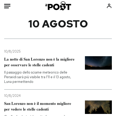
Auto
10 AGOSTO
HOME
Italia
Moda
Mondo
Libri
10/8/2025
Politica
Consumismi
La notte di San Lorenzo non è la migliore
per osservare le stelle cadenti
Tecnologia
Storie/Idee
Il passaggio dello sciame meteorico delle
Internet
Ok Boomer!
Perseidi sarà più visibile tra l'11 e il 13 agosto,
Scienza
Media
Luna permettendo
Cultura
Europa
Economia
Altrecose
10/8/2024
San Lorenzo non è il momento migliore
Sport
Mondiali calcio 2026
per vedere le stelle cadenti