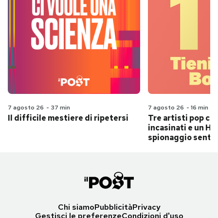
7 agosto 26
-
37 min
7 agosto 26
-
16 min
Il difficile mestiere di ripetersi
Tre artisti pop ch
incasinati e un Hit
spionaggio senti
Chi siamo
Pubblicità
Privacy
Gestisci le preferenze
Condizioni d'uso