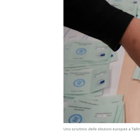
PODCAST
NEWSLETTER
I MIEI PREFERITI
SHOP
CALENDARIO
AREA PERSONALE
Entra
Uno scrutinio delle elezioni europee a Tall