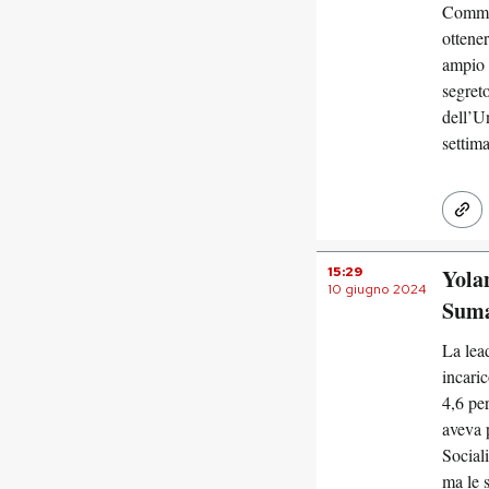
Commis
ottene
ampio 
segret
dell’Un
settima
15:29
Yolan
10 giugno 2024
Sum
La lea
incaric
4,6 per
aveva 
Social
ma le s