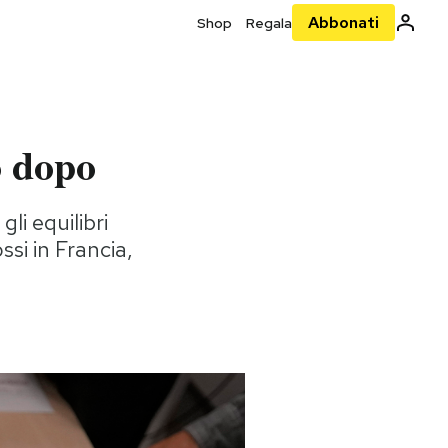
Abbonati
Shop
Regala
no dopo
li equilibri
si in Francia,