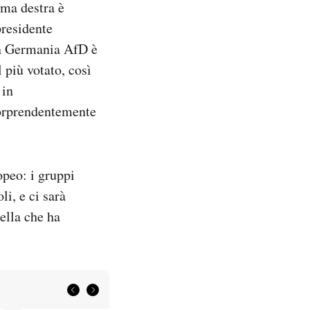
ema destra è
presidente
in Germania AfD è
l più votato, così
 in
sorprendentemente
peo: i gruppi
li, e ci sarà
ella che ha