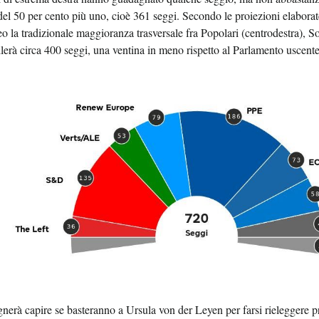
del 50 per cento più uno, cioè 361 seggi. Secondo le proiezioni elabora
 la tradizionale maggioranza trasversale fra Popolari (centrodestra), Soc
llerà circa 400 seggi, una ventina in meno rispetto al Parlamento uscente
gnerà capire se basteranno a Ursula von der Leyen per farsi rieleggere p