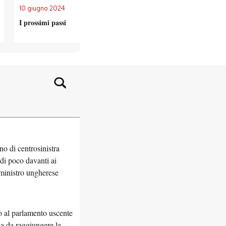
10 giugno 2024
10 giugno 2024
I prossimi passi
Manca solo l’Ir
no di centrosinistra
 di poco davanti ai
 ministro ungherese
o al parlamento uscente
a da raggiungere la