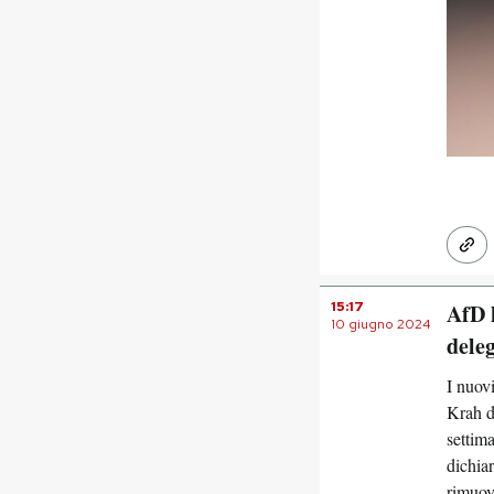
15:17
AfD 
10 giugno 2024
dele
I nuov
Krah d
settim
dichia
rimuove