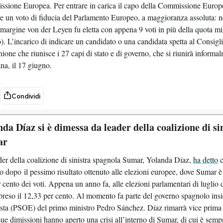
sione Europea. Per entrare in carica il capo della Commissione Europ
re un voto di fiducia del Parlamento Europeo, a maggioranza assoluta: 
margine von der Leyen fu eletta con appena 9 voti in più della quota min
o). L’incarico di indicare un candidato o una candidata spetta al Consig
ione che riunisce i 27 capi di stato e di governo, che si riunirà informa
na, il 17 giugno.
Condividi
da Díaz si è dimessa da leader della coalizione di si
ar
der della coalizione di sinistra spagnola Sumar, Yolanda Díaz,
ha detto
c
o dopo il pessimo risultato ottenuto alle elezioni europee, dove Sumar è 
 cento dei voti. Appena un anno fa, alle elezioni parlamentari di luglio 
preso il 12,33 per cento. Al momento fa parte del governo spagnolo insi
ista (PSOE) del primo ministro Pedro Sánchez. Díaz rimarrà vice prima 
ue dimissioni hanno aperto una crisi all’interno di Sumar, di cui è sempre