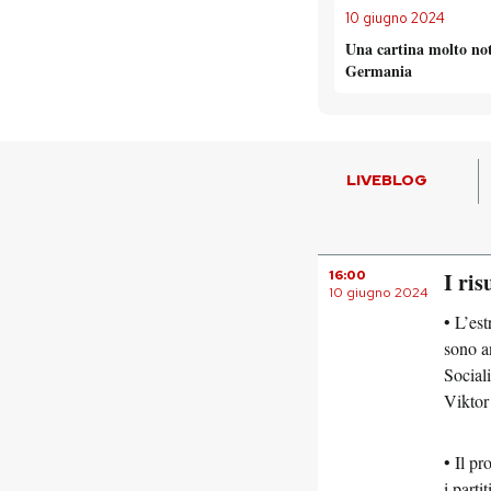
10 giugno 2024
Una cartina molto not
Germania
LIVEBLOG
16:00
I ris
10 giugno 2024
• L’es
sono a
Social
Viktor
• Il p
i part