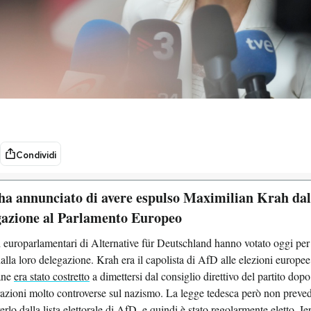
Condividi
ha annunciato di avere espulso Maximilian Krah dal
gazione al Parlamento Europeo
i europarlamentari di Alternative für Deutschland hanno votato oggi per
alla loro delegazione. Krah era il capolista di AfD alle elezioni europee
ane
era stato costretto
a dimettersi dal consiglio direttivo del partito dop
razioni molto controverse sul nazismo. La legge tedesca però non prevede
rlo dalla lista elettorale di AfD, e quindi è stato regolarmente eletto. 