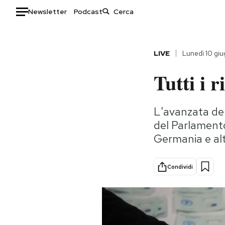
Newsletter
Podcast
Auto
LIVE
Lunedì 10 gi
HOME
Tutti i 
Italia
Moda
Mondo
Libri
L'avanzata del
Politica
Consumismi
del Parlament
Tecnologia
Storie/Idee
Germania e al
Internet
Ok Boomer!
Scienza
Media
Condividi
Cultura
Europa
Economia
Altrecose
Sport
Mondiali calcio 2026