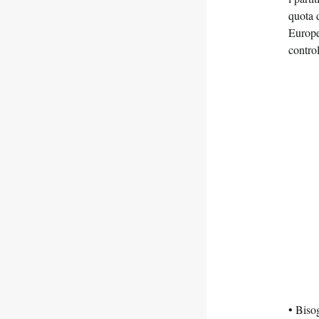
quota 
Europeo
contro
• Biso