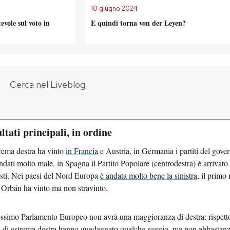
10 giugno 2024
evole sul voto in
E quindi torna von der Leyen?
ultati principali, in ordine
trema destra ha vinto
in Francia
e Austria, in Germania i partiti del gover
ndati molto male, in Spagna il Partito Popolare (centrodestra) è arrivato
isti. Nei paesi del Nord Europa
è andata molto bene la sinistra
, il primo
 Orbán ha vinto ma non stravinto.
rossimo Parlamento Europeo non avrà una maggioranza di destra: rispett
iti di estrema destra hanno guadagnato qualche seggio, ma non abbastanz