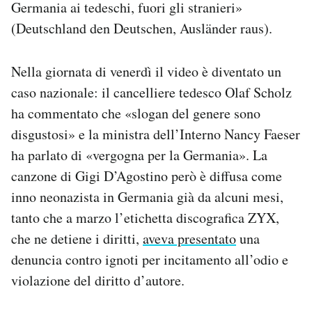
Germania ai tedeschi, fuori gli stranieri»
Notifiche mobile
(Deutschland den Deutschen, Ausländer raus).
Regala il Post
Hai bisogno di aiuto?
Esci
Nella giornata di venerdì il video è diventato un
caso nazionale: il cancelliere tedesco Olaf Scholz
ha commentato che «slogan del genere sono
disgustosi» e la ministra dell’Interno Nancy Faeser
ha parlato di «vergogna per la Germania». La
canzone di Gigi D’Agostino però è diffusa come
inno neonazista in Germania già da alcuni mesi,
tanto che a marzo l’etichetta discografica ZYX,
che ne detiene i diritti,
aveva presentato
una
denuncia contro ignoti per incitamento all’odio e
violazione del diritto d’autore.