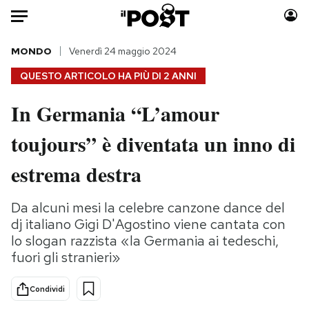
Auto
MONDO
Venerdì 24 maggio 2024
QUESTO ARTICOLO HA PIÙ DI
2 ANNI
HOME
In Germania “L’amour
Italia
Moda
toujours” è diventata un inno di
Mondo
Libri
Politica
Consumismi
estrema destra
Tecnologia
Storie/Idee
Internet
Ok Boomer!
Da alcuni mesi la celebre canzone dance del
Scienza
Media
dj italiano Gigi D'Agostino viene cantata con
Cultura
Europa
lo slogan razzista «la Germania ai tedeschi,
fuori gli stranieri»
Economia
Altrecose
Sport
Mondiali calcio 2026
Condividi