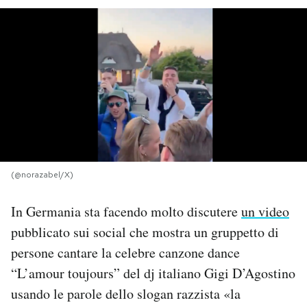
PODCAST
NEWSLETTER
I MIEI PREFERITI
SHOP
(@norazabel/X)
CALENDARIO
In Germania sta facendo molto discutere
un video
pubblicato sui social che mostra un gruppetto di
persone cantare la celebre canzone dance
AREA PERSONALE
“L’amour toujours” del dj italiano Gigi D’Agostino
Area Personale
usando le parole dello slogan razzista «la
Newsletter