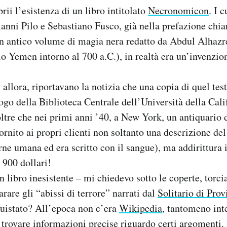
rii l’esistenza di un libro intitolato
Necronomicon
. I c
ianni Pilo e Sebastiano Fusco, già nella prefazione chia
 antico volume di magia nera redatto da Abdul Alhazr
lo Yemen intorno al 700 a.C.), in realtà era un’invenzion
 allora, riportavano la notizia che una copia di quel te
logo della Biblioteca Centrale dell’Università della Cali
tre che nei primi anni ’40, a New York, un antiquario 
rnito ai propri clienti non soltanto una descrizione d
arne umana ed era scritto con il sangue), ma addirittura 
 900 dollari!
un libro inesistente – mi chiedevo sotto le coperte, torci
rare gli “abissi di terrore” narrati dal
Solitario di Pro
quistato? All’epoca non c’era
Wikipedia
, tantomeno int
le trovare informazioni precise riguardo certi argomenti.