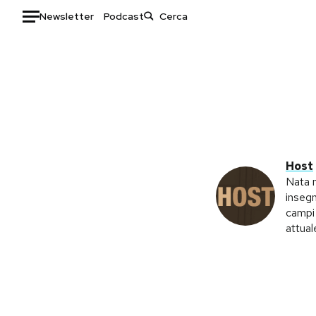
Newsletter
Podcast
Auto
HOME
Italia
Moda
Mondo
Libri
Politica
Consumismi
Host
Tecnologia
Storie/Idee
Nata n
insegn
Internet
Ok Boomer!
campi 
Scienza
Media
attual
Cultura
Europa
Economia
Altrecose
Sport
Mondiali calcio 2026