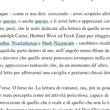
que – come si usa dire: crescendo – avrei scoperto altri
me
questo
, o anche
questo
, e li avrei letti e apprezzati co
e, però, che le notti dedicate alla lettura di quelle avve
andolph Carter, Herbert West ed Erich Zann per sfuggire 
ulhu
,
Nyarlathotep
e
Shub-Niggurath
– sarebbero risul
 qualche parte dentro di me, nell’angolo meno fifone de
o davvero che quelle storie potessero irrompere nella r
do, appiccicoso tentacolo che, da un momento all’altro,
l letto per afferrarmi una caviglia e portarmi chissà dov
orse. O forse no. La lettura di romanzi, ma, più in gene
e stata percepita come un’attività pericolosa, capace di
percezione di quello che è reale e di quello che non lo è
odo dovremmo interpretare la vicenda del
Don Chisciott