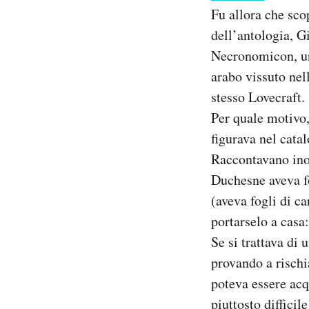
Fu allora che scop
dell’antologia, G
Necronomicon, un
arabo vissuto nel
stesso Lovecraft.
Per quale motivo,
figurava nel cata
Raccontavano inol
Duchesne aveva fo
(aveva fogli di c
portarselo a casa:
Se si trattava di 
provando a rischia
poteva essere ac
piuttosto diffici