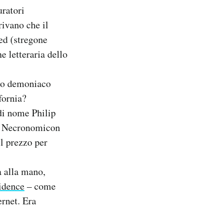
uratori
rivano che il
ed (stregone
e letteraria dello
sto demoniaco
fornia?
di nome Philip
el Necronomicon
il prezzo per
a alla mano,
vidence
– come
ernet. Era