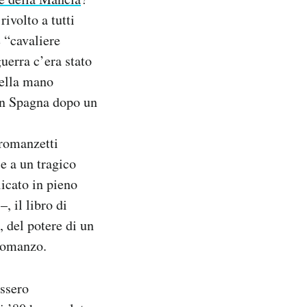
ivolto a tutti
 “cavaliere
uerra c’era stato
della mano
 in Spagna dopo un
 romanzetti
e a un tragico
icato in pieno
, il libro di
, del potere di un
 romanzo.
assero