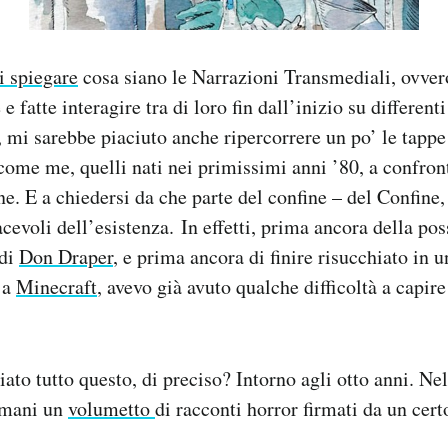
i spiegare
cosa siano le Narrazioni Transmediali, ovver
 e fatte interagire tra di loro fin dall’inizio su different
mi sarebbe piaciuto anche ripercorrere un po’ le tapp
 come me, quelli nati nei primissimi anni ’80, a confron
one. E a chiedersi da che parte del confine – del Confine,
evoli dell’esistenza. In effetti, prima ancora della poss
 di
Don Draper
, e prima ancora di finire risucchiato in 
 a
Minecraft
, avevo già avuto qualche difficoltà a capir
to tutto questo, di preciso? Intorno agli otto anni. N
e mani un
volumetto
di racconti horror firmati da un cer