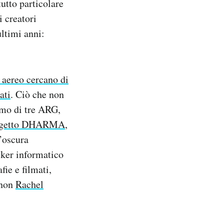
utto particolare
i creatori
ultimi anni:
o aereo cercano di
ati
. Ciò che non
rimo di tre ARG,
ogetto DHARMA
,
n’oscura
cker informatico
fie e filmati,
 non
Rachel