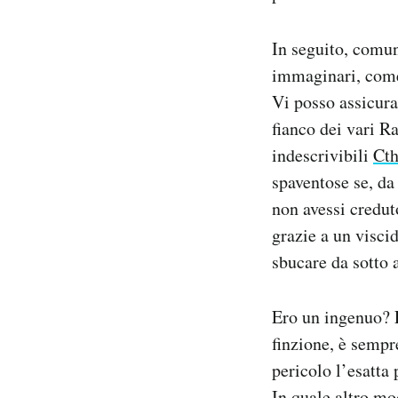
In seguito, comun
immaginari, co
Vi posso assicurar
fianco dei vari R
indescrivibili
Cth
spaventose se, da
non avessi credut
grazie a un visci
sbucare da sotto a
Ero un ingenuo? F
finzione, è sempr
pericolo l’esatta 
In quale altro m