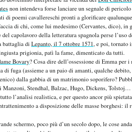
ntes
non intendeva forse lanciare un segnale di pericolo r
ti di poemi cavallereschi pronti a glorificare qualunque
 faccia di chi, come lui medesimo (Cervantes, dico), in g
 del capolavoro della letteratura spagnola perse l’uso 
a battaglia di
Lepanto, il 7 ottobre 1571
, e poi, tornato
ngiusta prigionia, patì la fame, dimenticato da tutti.
ame Bovary
? Cosa dire dell’ossessione di Emma per i
a di fuga (assieme a un paio di amanti, qualche debito, 
senico) dalla gabbia di un matrimonio soporifero? Pubbl
di Manzoni, Stendhal, Balzac, Hugo, Dickens, Tolstoj… –
tutto l’analisi realistica, e per questo ancor più spietata
trattenimento a disposizione delle masse borghesi: il
rande schermo, poco più d’un secolo dopo, le cose and