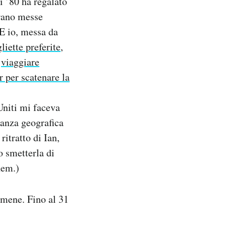
i ’80 ha regalato
erano messe
 E io, messa da
liette preferite
,
,
viaggiare
 per scatenare la
 Uniti mi faceva
tanza geografica
ritratto di Ian,
 smetterla di
hem.)
rmene. Fino al 31