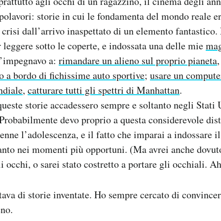
rattutto agli occhi di un ragazzino, il cinema degli ann
apolavori: storie in cui le fondamenta del mondo reale 
crisi dall’arrivo inaspettato di un elemento fantastico.
r leggere sotto le coperte, e indossata una delle mie
mag
m’impegnavo a:
rimandare un alieno sul proprio pianeta
o a bordo di fichissime auto sportive
;
usare un computer
ndiale
,
catturare tutti gli spettri di Manhattan
.
 queste storie accadessero sempre e soltanto negli Stati
. Probabilmente devo proprio a questa considerevole dis
enne l’adolescenza, e il fatto che imparai a indossare il 
anto nei momenti più opportuni. (Ma avrei anche dovuto
i occhi, o sarei stato costretto a portare gli occhiali. A
ava di storie inventate. Ho sempre cercato di convince
eno.