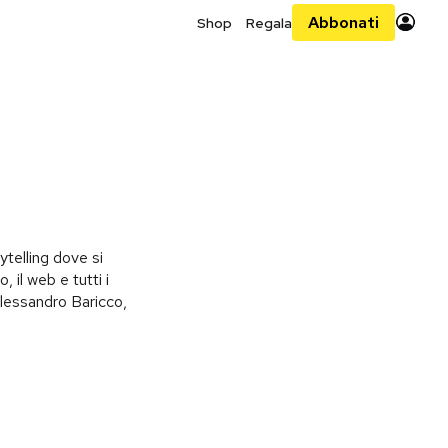
Abbonati
Shop
Regala
ytelling dove si
, il web e tutti i
 Alessandro Baricco,