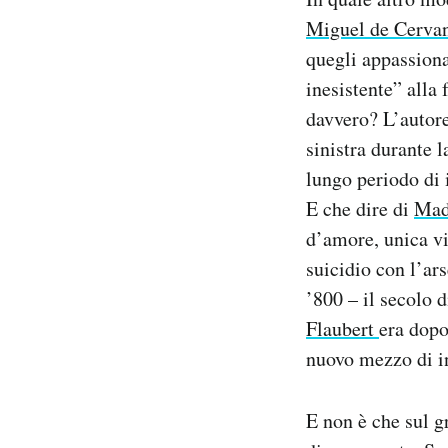
Miguel de Cerva
quegli appassiona
inesistente” alla
davvero? L’autore
sinistra durante l
lungo periodo di i
E che dire di
Mad
d’amore, unica vi
suicidio con l’ar
’800 – il secolo 
Flaubert
era dopo
nuovo mezzo di in
E non è che sul g