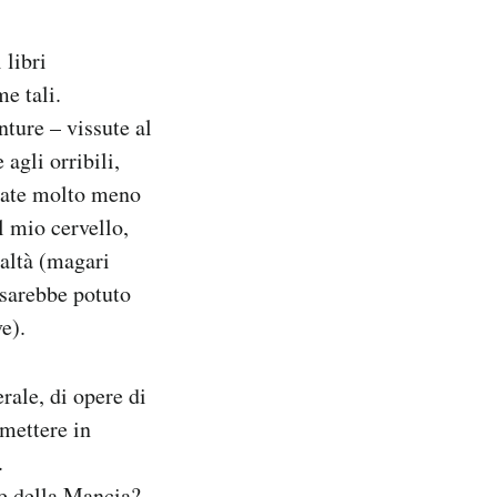
 libri
me tali.
nture – vissute al
agli orribili,
tate molto meno
l mio cervello,
ealtà (magari
 sarebbe potuto
e).
rale, di opere di
 mettere in
.
e della Mancia
?