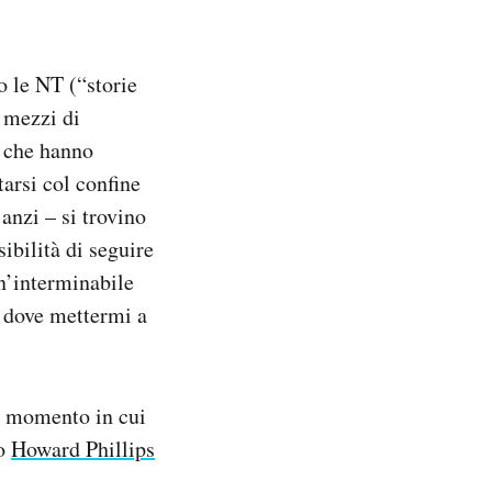
o le NT (“storie
i mezzi di
e che hanno
tarsi col confine
 anzi – si trovino
ibilità di seguire
un’interminabile
e dove mettermi a
el momento in cui
to
Howard Phillips