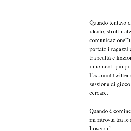
Notifiche mobile
Regala il Post
Hai bisogno di aiuto?
Quando tentavo d
Esci
ideate, strutturate
comunicazione”), 
portato i ragazzi
tra realtà e finzi
i momenti più piac
l’account twitter
sessione di gioco
cercare.
Quando è comincia
mi ritrovai tra l
Lovecraft
.