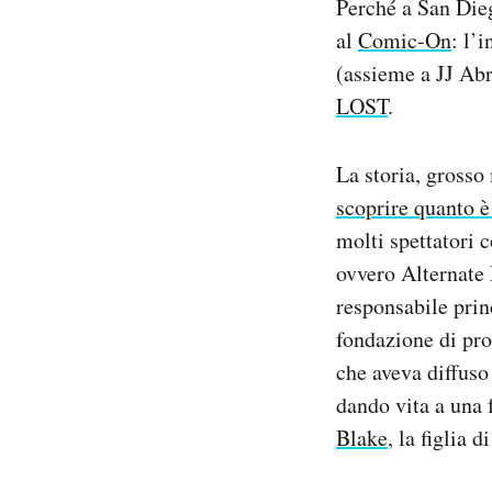
Perché a San Dieg
al
Comic-On
: l’
(assieme a JJ Abr
LOST
.
La storia, grosso
scoprire quanto è
molti spettatori 
ovvero Alternate 
responsabile prin
fondazione di pro
che aveva diffuso 
dando vita a una 
Blake
, la figlia 