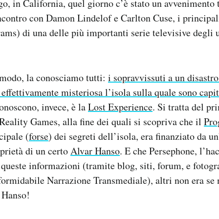
o, in California, quel giorno c’è stato un avvenimento t
incontro con Damon Lindelof e Carlton Cuse, i principal
ams) di una delle più importanti serie televisive degli 
 modo, la conosciamo tutti:
i sopravvissuti a un disastr
 effettivamente misteriosa l’isola sulla quale sono capit
conoscono, invece, è la
Lost Experience
. Si tratta del p
Reality Games, alla fine dei quali si scopriva che il
Pr
cipale (
forse
) dei segreti dell’isola, era finanziato da u
prietà di un certo
Alvar Hanso
. E che Persephone, l’ha
queste informazioni (tramite blog, siti, forum, e fotogra
formidabile Narrazione Transmediale), altri non era se
di Hanso!