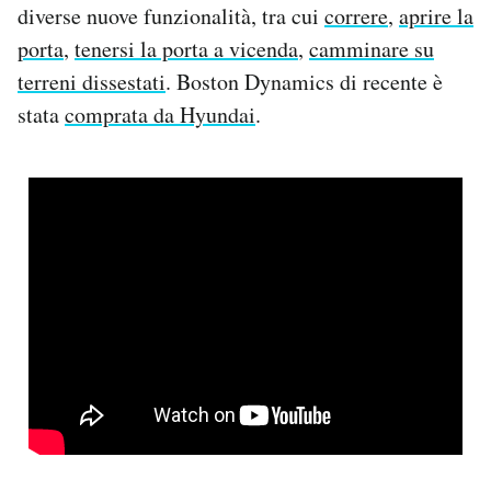
diverse nuove funzionalità, tra cui
correre
,
aprire la
Notifiche mobile
porta
,
tenersi la porta a vicenda
,
camminare su
Regala il Post
Hai bisogno di aiuto?
terreni dissestati
. Boston Dynamics di recente è
Esci
stata
comprata da Hyundai
.