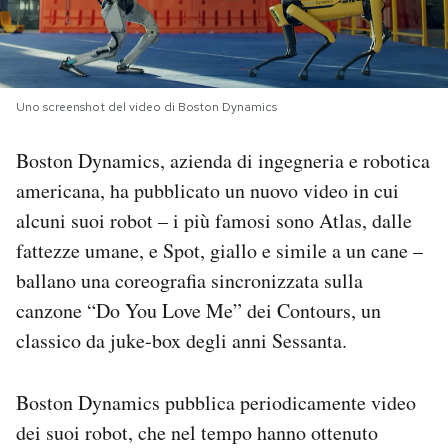
PODCAST
NEWSLETTER
Uno screenshot del video di Boston Dynamics
Boston Dynamics, azienda di ingegneria e robotica
I MIEI PREFERITI
americana, ha pubblicato un nuovo video in cui
alcuni suoi robot – i più famosi sono Atlas, dalle
SHOP
fattezze umane, e Spot, giallo e simile a un cane –
ballano una coreografia sincronizzata sulla
CALENDARIO
canzone “Do You Love Me” dei Contours, un
classico da juke-box degli anni Sessanta.
AREA PERSONALE
Boston Dynamics pubblica periodicamente video
Area Personale
dei suoi robot, che nel tempo hanno ottenuto
Newsletter