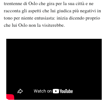
trentenne di Oslo che gira per la sua città e ne
Notifiche mobile
racconta gli aspetti che lui giudica più negativi in
Regala il Post
Hai bisogno di aiuto?
tono per niente entusiasta: inizia dicendo proprio
Esci
che lui Oslo non la visiterebbe.