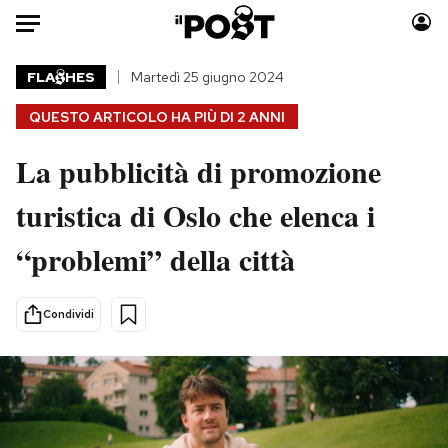
Auto
FLA
HES
Martedì 25 giugno 2024
QUESTO ARTICOLO HA PIÙ DI
2 ANNI
HOME
La pubblicità di promozione
Italia
Moda
Mondo
Libri
turistica di Oslo che elenca i
Politica
Consumismi
“problemi” della città
Tecnologia
Storie/Idee
Internet
Ok Boomer!
Scienza
Media
Condividi
Cultura
Europa
Economia
Altrecose
Sport
Mondiali calcio 2026