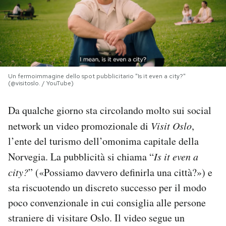
PODCAST
NEWSLETTER
Un fermoimmagine dello spot pubblicitario "Is it even a city?"
(@visitoslo. / YouTube)
I MIEI PREFERITI
Da qualche giorno sta circolando molto sui social
SHOP
network un video promozionale di
Visit Oslo
,
l’ente del turismo dell’omonima capitale della
CALENDARIO
Norvegia. La pubblicità si chiama “
Is it even a
city?
” («Possiamo davvero definirla una città?») e
sta riscuotendo un discreto successo per il modo
AREA PERSONALE
poco convenzionale in cui consiglia alle persone
Area Personale
straniere di visitare Oslo. Il video segue un
Newsletter