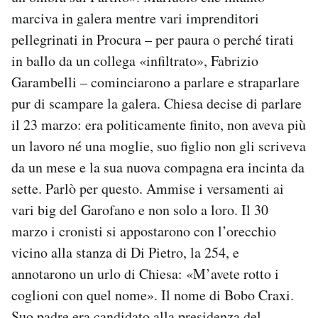
marciva in galera mentre vari imprenditori
pellegrinati in Procura – per paura o perché tirati
in ballo da un collega «infiltrato», Fabrizio
Garambelli – cominciarono a parlare e straparlare
pur di scampare la galera. Chiesa decise di parlare
il 23 marzo: era politicamente finito, non aveva più
un lavoro né una moglie, suo figlio non gli scriveva
da un mese e la sua nuova compagna era incinta da
sette. Parlò per questo. Ammise i versamenti ai
vari big del Garofano e non solo a loro. Il 30
marzo i cronisti si appostarono con l’orecchio
vicino alla stanza di Di Pietro, la 254, e
annotarono un urlo di Chiesa: «M’avete rotto i
coglioni con quel nome». Il nome di Bobo Craxi.
Suo padre era candidato alla presidenza del