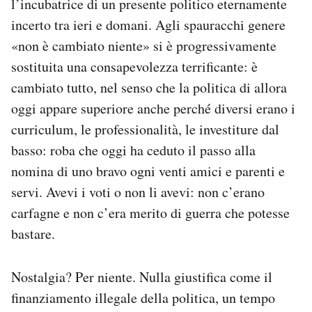
l’incubatrice di un presente politico eternamente
incerto tra ieri e domani. Agli spauracchi genere
PODCAST
«non è cambiato niente» si è progressivamente
sostituita una consapevolezza terrificante: è
NEWSLETTER
cambiato tutto, nel senso che la politica di allora
oggi appare superiore anche perché diversi erano i
I MIEI PREFERITI
curriculum, le professionalità, le investiture dal
basso: roba che oggi ha ceduto il passo alla
SHOP
nomina di uno bravo ogni venti amici e parenti e
servi. Avevi i voti o non li avevi: non c’erano
carfagne e non c’era merito di guerra che potesse
CALENDARIO
bastare.
AREA PERSONALE
Nostalgia? Per niente. Nulla giustifica come il
Area Personale
finanziamento illegale della politica, un tempo
Newsletter