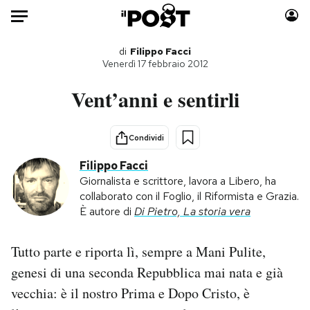
Auto
di
Filippo Facci
Venerdì 17 febbraio 2012
HOME
Vent’anni e sentirli
Italia
Moda
Mondo
Libri
Condividi
Politica
Consumismi
Filippo Facci
Tecnologia
Storie/Idee
Giornalista e scrittore, lavora a Libero, ha
collaborato con il Foglio, il Riformista e Grazia.
Internet
Ok Boomer!
È autore di
Di Pietro, La storia vera
Scienza
Media
Cultura
Europa
Tutto parte e riporta lì, sempre a Mani Pulite,
Economia
Altrecose
genesi di una seconda Repubblica mai nata e già
Sport
Mondiali calcio 2026
vecchia: è il nostro Prima e Dopo Cristo, è