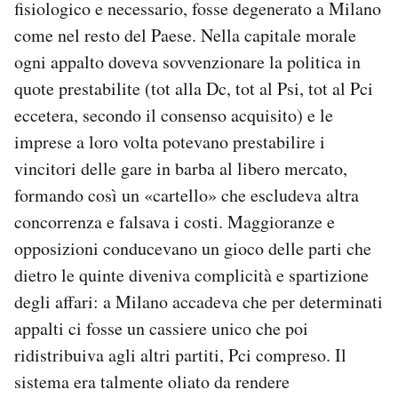
fisiologico e necessario, fosse degenerato a Milano
Notifiche mobile
come nel resto del Paese. Nella capitale morale
Regala il Post
ogni appalto doveva sovvenzionare la politica in
Hai bisogno di aiuto?
Esci
quote prestabilite (tot alla Dc, tot al Psi, tot al Pci
eccetera, secondo il consenso acquisito) e le
imprese a loro volta potevano prestabilire i
vincitori delle gare in barba al libero mercato,
formando così un «cartello» che escludeva altra
concorrenza e falsava i costi. Maggioranze e
opposizioni conducevano un gioco delle parti che
dietro le quinte diveniva complicità e spartizione
degli affari: a Milano accadeva che per determinati
appalti ci fosse un cassiere unico che poi
ridistribuiva agli altri partiti, Pci compreso. Il
sistema era talmente oliato da rendere