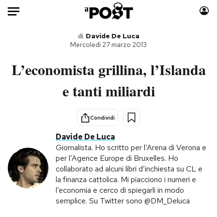
Auto
di
Davide De Luca
Mercoledì 27 marzo 2013
HOME
L’economista grillina, l’Islanda
Italia
Moda
e tanti miliardi
Mondo
Libri
Politica
Consumismi
Condividi
Tecnologia
Storie/Idee
Davide De Luca
Internet
Ok Boomer!
Giornalista. Ho scritto per l’Arena di Verona e
Scienza
Media
per l’Agence Europe di Bruxelles. Ho
Cultura
Europa
collaborato ad alcuni libri d’inchiesta su CL e
la finanza cattolica. Mi piacciono i numeri e
Economia
Altrecose
l’economia e cerco di spiegarli in modo
Sport
Mondiali calcio 2026
semplice. Su Twitter sono @DM_Deluca