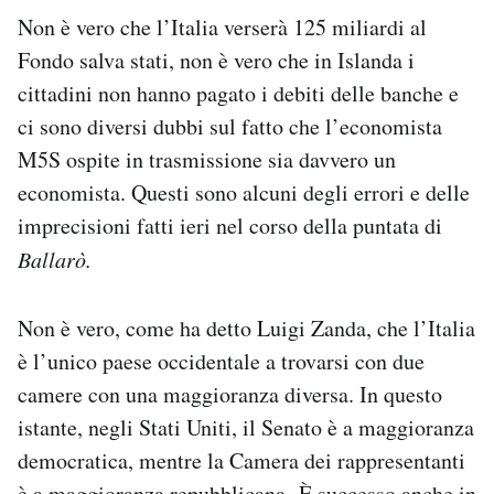
Non è vero che l’Italia verserà 125 miliardi al
PODCAST
Fondo salva stati, non è vero che in Islanda i
cittadini non hanno pagato i debiti delle banche e
NEWSLETTER
ci sono diversi dubbi sul fatto che l’economista
M5S ospite in trasmissione sia davvero un
economista. Questi sono alcuni degli errori e delle
I MIEI PREFERITI
imprecisioni fatti ieri nel corso della puntata di
Ballarò.
SHOP
Non è vero, come ha detto Luigi Zanda, che l’Italia
CALENDARIO
è l’unico paese occidentale a trovarsi con due
camere con una maggioranza diversa. In questo
AREA PERSONALE
istante, negli Stati Uniti, il Senato è a maggioranza
Area Personale
democratica, mentre la Camera dei rappresentanti
Newsletter
è a maggioranza repubblicana. È successo anche in