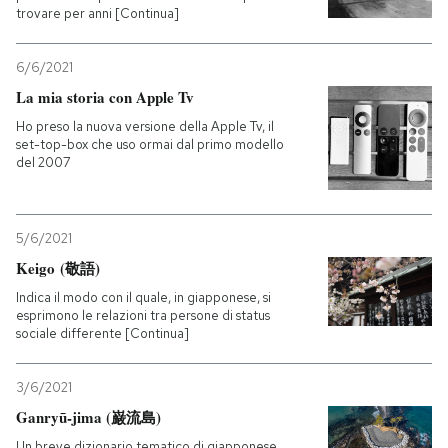
trovare per anni [Continua]
6/6/2021
La mia storia con Apple Tv
Ho preso la nuova versione della Apple Tv, il
set-top-box che uso ormai dal primo modello
del 2007
5/6/2021
Keigo (敬語)
Indica il modo con il quale, in giapponese, si
esprimono le relazioni tra persone di status
sociale differente [Continua]
3/6/2021
Ganryū-jima (巌流島)
Un breve dizionario tematico di giapponese.