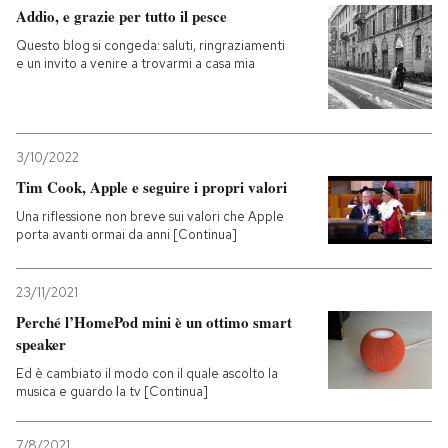
Addio, e grazie per tutto il pesce
PODCAST
Questo blog si congeda: saluti, ringraziamenti
e un invito a venire a trovarmi a casa mia
NEWSLETTER
3/10/2022
I MIEI PREFERITI
Tim Cook, Apple e seguire i propri valori
Una riflessione non breve sui valori che Apple
porta avanti ormai da anni [Continua]
SHOP
23/11/2021
CALENDARIO
Perché l’HomePod mini è un ottimo smart
speaker
AREA PERSONALE
Ed è cambiato il modo con il quale ascolto la
musica e guardo la tv [Continua]
Entra
7/8/2021