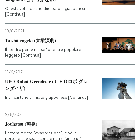
Questa volta ci sono due parole giapponesi
[Continua]
19/6/2021
Taishū engeki (大衆演劇)
Il "teatro per le masse" o teatro popolare
leggero [Continua]
13/6/2021
UFO Robot Grendizer (ＵＦＯロボ グレ
ンダイザ)
È un cartone animato giapponese [Continua]
9/6/2021
Jouhatsu (蒸発)
Letteralmente "evaporazione", cioè le
persone che spariscono e non si fanno più