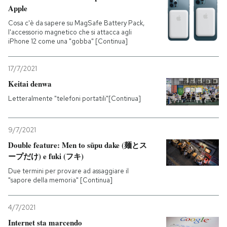
Apple
Cosa c'è da sapere su MagSafe Battery Pack,
l'accessorio magnetico che si attacca agli
iPhone 12 come una "gobba" [Continua]
17/7/2021
Keitai denwa
Letteralmente "telefoni portatili"[Continua]
9/7/2021
Double feature: Men to sūpu dake (麺とス
ープだけ) e fuki (フキ)
Due termini per provare ad assaggiare il
"sapore della memoria" [Continua]
4/7/2021
Internet sta marcendo