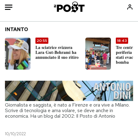
Auto
INTANTO
HOME
20:55
18:43
La sciatrice svizzera
Tre centri 
Italia
Moda
Lara Gut-Behrami ha
periferia s
annunciato il suo ritiro
stati evacua
Mondo
Libri
bomba
Politica
Consumismi
Tecnologia
Storie/Idee
Internet
Ok Boomer!
Scienza
Media
Giornalista e saggista, è nato a Firenze e ora vive a Milano.
Cultura
Europa
Scrive di tecnologia e ama volare, se deve anche in
Economia
Altrecose
economica. Ha un blog dal 2002: Il Posto di Antonio
Sport
Mondiali calcio 2026
10/10/2022