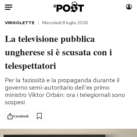
Auto
VIRGOLETTE
Mercoledì 8 luglio 2026
La televisione pubblica
HOME
ungherese si è scusata con i
Italia
Moda
Mondo
Libri
telespettatori
Politica
Consumismi
Tecnologia
Storie/Idee
Per la faziosità e la propaganda durante il
governo semi-autoritario dell'ex primo
Internet
Ok Boomer!
ministro Viktor Orbán: ora i telegiornali sono
Scienza
Media
sospesi
Cultura
Europa
Economia
Altrecose
Condividi
Sport
Mondiali calcio 2026