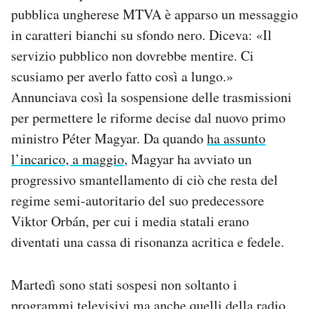
Notifiche mobile
pubblica ungherese MTVA è apparso un messaggio
Regala il Post
in caratteri bianchi su sfondo nero. Diceva: «Il
Hai bisogno di aiuto?
servizio pubblico non dovrebbe mentire. Ci
Esci
scusiamo per averlo fatto così a lungo.»
Annunciava così la sospensione delle trasmissioni
per permettere le riforme decise dal nuovo primo
ministro Péter Magyar. Da quando
ha assunto
l’incarico, a maggio
, Magyar ha avviato un
progressivo smantellamento di ciò che resta del
regime semi-autoritario del suo predecessore
Viktor Orbán, per cui i media statali erano
diventati una cassa di risonanza acritica e fedele.
Martedì sono stati sospesi non soltanto i
programmi televisivi ma anche quelli della radio