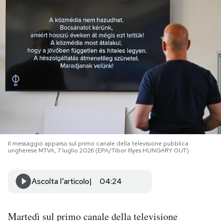
PODCAST
NEWSLETTER
I MIEI PREFERITI
SHOP
Il messaggio apparso sul primo canale della televisione pubblica
CALENDARIO
ungherese MTVA, 7 luglio 2026 (EPA/Tibor Illyes HUNGARY OUT)
Ascolta l'articolo
04:24
AREA PERSONALE
Area Personale
Martedì sul primo canale della televisione
Newsletter