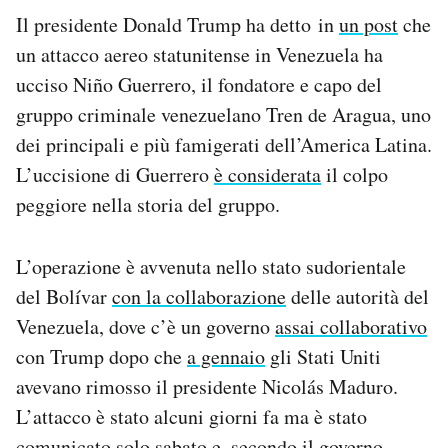
Notifiche mobile
Il presidente Donald Trump ha detto in
un post
che
Regala il Post
un attacco aereo statunitense in Venezuela ha
Hai bisogno di aiuto?
ucciso Niño Guerrero, il fondatore e capo del
Esci
gruppo criminale venezuelano Tren de Aragua, uno
dei principali e più famigerati dell’America Latina.
L’uccisione di Guerrero
è considerata
il colpo
peggiore nella storia del gruppo.
L’operazione è avvenuta nello stato sudorientale
del Bolívar
con la collaborazione
delle autorità del
Venezuela, dove c’è un governo
assai collaborativo
con Trump dopo che
a gennaio
gli Stati Uniti
avevano rimosso il presidente Nicolás Maduro.
L’attacco è stato alcuni giorni fa ma è stato
comunicato solo sabato e, secondo il governo