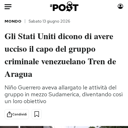
Auto
MONDO
Sabato 13 giugno 2026
Gli Stati Uniti dicono di avere
HOME
ucciso il capo del gruppo
Italia
Moda
Mondo
Libri
criminale venezuelano Tren de
Politica
Consumismi
Aragua
Tecnologia
Storie/Idee
Internet
Ok Boomer!
Niño Guerrero aveva allargato le attività del
Scienza
Media
gruppo in mezzo Sudamerica, diventando così
Cultura
Europa
un loro obiettivo
Economia
Altrecose
Sport
Mondiali calcio 2026
Condividi