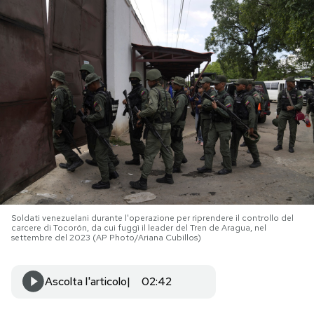
PODCAST
NEWSLETTER
I MIEI PREFERITI
SHOP
CALENDARIO
Soldati venezuelani durante l'operazione per riprendere il controllo del
carcere di Tocorón, da cui fuggì il leader del Tren de Aragua, nel
settembre del 2023 (AP Photo/Ariana Cubillos)
AREA PERSONALE
Ascolta l'articolo
02:42
Area Personale
Newsletter