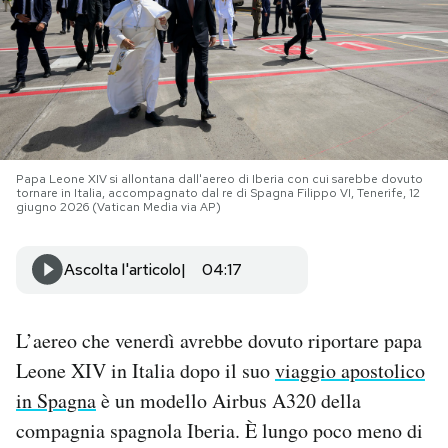
PODCAST
NEWSLETTER
I MIEI PREFERITI
Papa Leone XIV si allontana dall'aereo di Iberia con cui sarebbe dovuto
tornare in Italia, accompagnato dal re di Spagna Filippo VI, Tenerife, 12
giugno 2026 (Vatican Media via AP)
SHOP
Ascolta l'articolo
04:17
CALENDARIO
L’aereo che venerdì avrebbe dovuto riportare papa
Leone XIV in Italia dopo il suo
viaggio apostolico
AREA PERSONALE
in Spagna
è un modello Airbus A320 della
Area Personale
compagnia spagnola Iberia. È lungo poco meno di
Newsletter