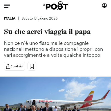
Auto
ITALIA
Sabato 13 giugno 2026
Su che aerei viaggia il papa
HOME
Italia
Moda
Non ce n'è uno fisso ma le compagnie
nazionali mettono a disposizione i propri, con
Mondo
Libri
vari accorgimenti e a volte qualche intoppo
Politica
Consumismi
Tecnologia
Storie/Idee
Condividi
Internet
Ok Boomer!
Scienza
Media
Cultura
Europa
Economia
Altrecose
Sport
Mondiali calcio 2026