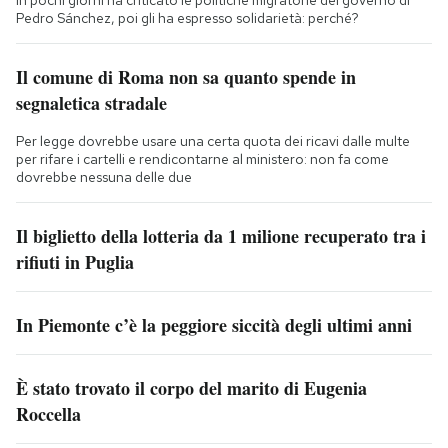
In pochi giorni ha criticato le politiche migratorie del governo di
Pedro Sánchez, poi gli ha espresso solidarietà: perché?
Il comune di Roma non sa quanto spende in
segnaletica stradale
Per legge dovrebbe usare una certa quota dei ricavi dalle multe
per rifare i cartelli e rendicontarne al ministero: non fa come
dovrebbe nessuna delle due
Il biglietto della lotteria da 1 milione recuperato tra i
rifiuti in Puglia
In Piemonte c’è la peggiore siccità degli ultimi anni
È stato trovato il corpo del marito di Eugenia
Roccella