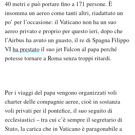
40 metri e può portare fino a 171 persone. È
Notifiche mobile
insomma un aereo come tanti altri, riadattato un
Regala il Post
Hai bisogno di aiuto?
po’ per l’occasione: il Vaticano non ha un suo
Esci
aereo privato e proprio per questo ieri, dopo che
l’Airbus ha avuto un guasto, il re di Spagna Filippo
VI
ha prestato
il suo jet Falcon al papa perché
potesse tornare a Roma senza troppi ritardi.
Per i viaggi del papa vengono organizzati voli
charter delle compagnie aeree, cioè in sostanza
voli privati per il pontefice, il suo seguito di
ecclesiastici – tra cui c’è sempre il segretario di
Stato, la carica che in Vaticano è paragonabile a