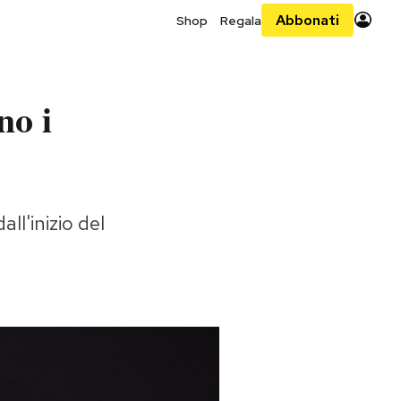
Abbonati
Shop
Regala
no i
ll'inizio del