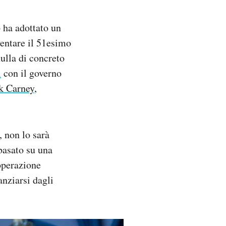
 ha adottato un
entare il 51esimo
ulla di concreto
i
con il governo
k Carney
,
, non lo sarà
basato su una
operazione
anziarsi dagli