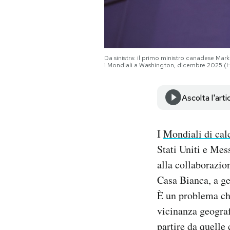
Notifiche mobile
Regala il Post
Hai bisogno di aiuto?
Esci
Da sinistra: il primo ministro canadese Ma
i Mondiali a Washington, dicembre 2025 (H
Ascolta l'arti
I
Mondiali di cal
Stati Uniti e Mes
alla collaborazio
Casa Bianca, a ge
È un problema che
vicinanza geograf
partire da quelle