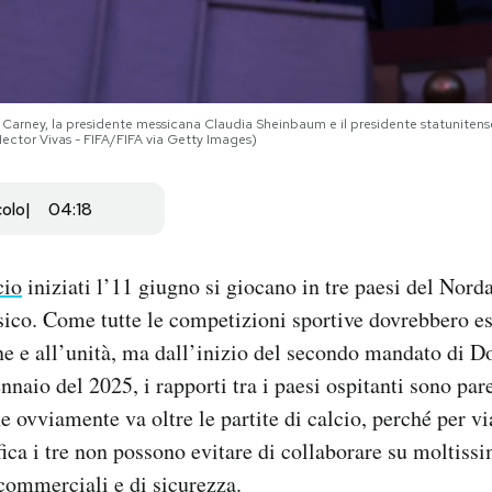
rk Carney, la presidente messicana Claudia Sheinbaum e il presidente statuniten
ector Vivas - FIFA/FIFA via Getty Images)
colo
04:18
cio
iniziati l’11 giugno si giocano in tre paesi del Nor
sico. Come tutte le competizioni sportive dovrebbero es
ne e all’unità, ma dall’inizio del secondo mandato di 
nnaio del 2025, i rapporti tra i paesi ospitanti sono par
 ovviamente va oltre le partite di calcio, perché per vi
ica i tre non possono evitare di collaborare su moltissi
 commerciali e di sicurezza.