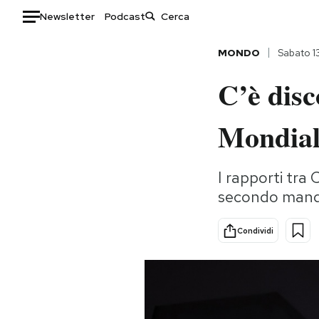
Newsletter
Podcast
Auto
MONDO
Sabato 1
C’è disc
HOME
Italia
Moda
Mondial
Mondo
Libri
Politica
Consumismi
I rapporti tra 
Tecnologia
Storie/Idee
secondo manda
Internet
Ok Boomer!
Scienza
Media
Condividi
Cultura
Europa
Economia
Altrecose
Sport
Mondiali calcio 2026