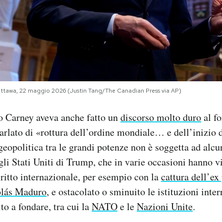
Ottawa, 22 maggio 2026 (Justin Tang/The Canadian Press via AP)
o Carney aveva anche fatto un
discorso molto duro
al fo
arlato di «rottura dell’ordine mondiale… e dell’inizio d
 geopolitica tra le grandi potenze non è soggetta ad alcu
agli Stati Uniti di Trump, che in varie occasioni hanno v
iritto internazionale, per esempio con la
cattura dell’ex
olás Maduro
, e ostacolato o sminuito le istituzioni inte
to a fondare, tra cui la
NATO
e le
Nazioni Unite
.