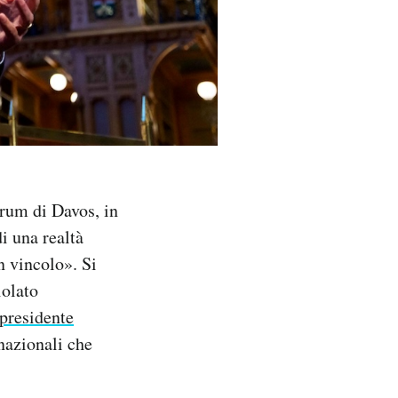
rum di Davos, in
i una realtà
n vincolo». Si
iolato
 presidente
rnazionali che