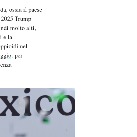
da, ossia il paese
el 2025 Trump
ndi molto alti,
i e la
oppioidi nel
aggio
: per
ienza