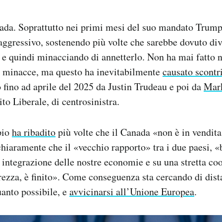
ada. Soprattutto nei primi mesi del suo mandato Trump
ggressivo, sostenendo più volte che sarebbe dovuto div
e e quindi minacciando di annetterlo. Non ha mai fatto n
le minacce, ma questo ha inevitabilmente
causato scontr
 fino ad aprile del 2025 da Justin Trudeau e poi da
Mar
to Liberale, di centrosinistra.
pio
ha ribadito
più volte che il Canada «non è in vendita
chiaramente che il «vecchio rapporto» tra i due paesi, «
integrazione delle nostre economie e su una stretta co
urezza, è finito». Come conseguenza sta cercando di dist
uanto possibile, e
avvicinarsi all’Unione Europea
.