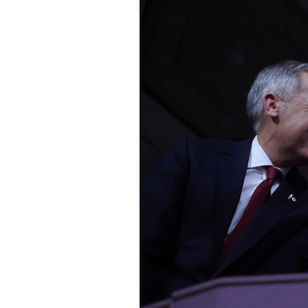
PODCAST
NEWSLETTER
I MIEI PREFERITI
SHOP
CALENDARIO
AREA PERSONALE
Area Personale
Newsletter