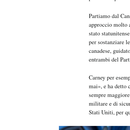
Partiamo dal Can
approccio molto a
stato statunitens
per sostanziare 
canadese, guidato
entrambi del Parti
Carney per esem
mai», e ha detto 
sempre maggiore 
militare e di sic
Stati Uniti, per q