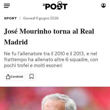
Auto
SPORT
Giovedì 11 giugno 2026
José Mourinho torna al Real
HOME
Madrid
Italia
Moda
Mondo
Libri
Ne fu l’allenatore tra il 2010 e il 2013, e nel
Politica
Consumismi
frattempo ha allenato altre 6 squadre, con
Tecnologia
Storie/Idee
pochi trofei e molti esoneri
Internet
Ok Boomer!
Scienza
Media
Condividi
Cultura
Europa
Economia
Altrecose
Sport
Mondiali calcio 2026