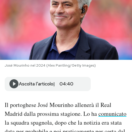
PODCAST
NEWSLETTER
I MIEI PREFERITI
José Mourinho nel 2024 (Alex Pantling/Getty Images)
SHOP
Ascolta l'articolo
04:40
CALENDARIO
Il portoghese José Mourinho allenerà il Real
AREA PERSONALE
Madrid dalla prossima stagione. Lo ha
comunicato
la squadra spagnola, dopo che la notizia era stata
Area Personale
Newsletter
data per probabile e poi praticamente per certa dal