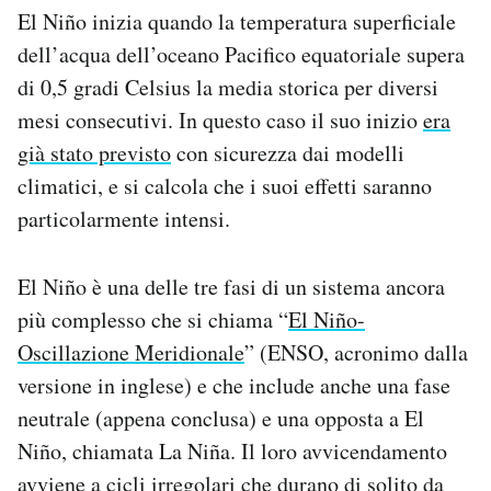
El Niño inizia quando la temperatura superficiale
Notifiche mobile
Regala il Post
dell’acqua dell’oceano Pacifico equatoriale supera
Hai bisogno di aiuto?
di 0,5 gradi Celsius la media storica per diversi
Esci
mesi consecutivi. In questo caso il suo inizio
era
già stato previsto
con sicurezza dai modelli
climatici, e si calcola che i suoi effetti saranno
particolarmente intensi.
El Niño è una delle tre fasi di un sistema ancora
più complesso che si chiama “
El Niño-
Oscillazione Meridionale
” (ENSO, acronimo dalla
versione in inglese) e che include anche una fase
neutrale (appena conclusa) e una opposta a El
Niño, chiamata La Niña. Il loro avvicendamento
avviene a cicli irregolari che durano di solito da