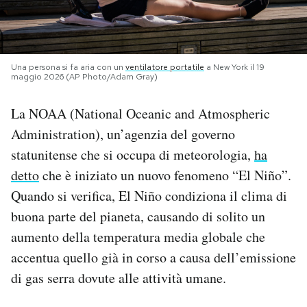
PODCAST
Una persona si fa aria con un
ventilatore portatile
a New York il 19
NEWSLETTER
maggio 2026 (AP Photo/Adam Gray)
La NOAA (National Oceanic and Atmospheric
I MIEI PREFERITI
Administration), un’agenzia del governo
statunitense che si occupa di meteorologia,
ha
SHOP
detto
che è iniziato un nuovo fenomeno “El Niño”.
Quando si verifica, El Niño condiziona il clima di
CALENDARIO
buona parte del pianeta, causando di solito un
aumento della temperatura media globale che
AREA PERSONALE
accentua quello già in corso a causa dell’emissione
di gas serra dovute alle attività umane.
Area Personale
Newsletter