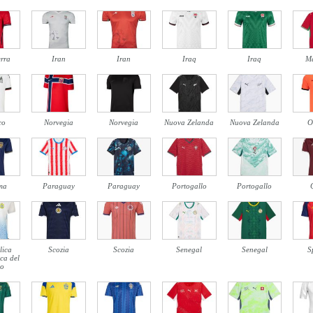
erra
Iran
Iran
Iraq
Iraq
M
co
Norvegia
Norvegia
Nuova Zelanda
Nuova Zelanda
O
ma
Paraguay
Paraguay
Portogallo
Portogallo
lica
Scozia
Scozia
Senegal
Senegal
S
ca del
o