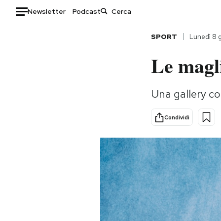
Newsletter
Podcast
Auto
SPORT
Lunedì 8 
Le magli
HOME
Italia
Moda
Una gallery co
Mondo
Libri
Politica
Consumismi
Condividi
Tecnologia
Storie/Idee
Internet
Ok Boomer!
Scienza
Media
Cultura
Europa
Economia
Altrecose
Sport
Mondiali calcio 2026