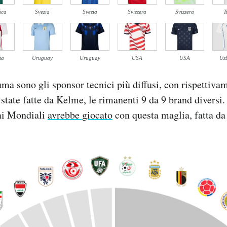
ica
Svezia
Svezia
Svizzera
Svizzera
T
ia
Uruguay
Uruguay
USA
USA
Uzb
ma sono gli sponsor tecnici più diffusi, con rispettiva
state fatte da Kelme, le rimanenti 9 da 9 brand diversi. 
 ai Mondiali
avrebbe giocato
con questa maglia, fatta da