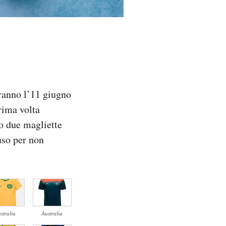
ranno l’11 giugno
rima volta
o due magliette
uso per non
stralia
Australia