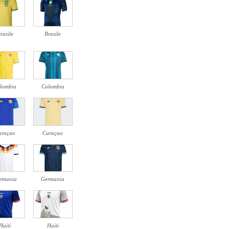
rasile
Brasile
lombia
Colombia
uraçao
Curaçao
rmania
Germania
Haiti
Haiti