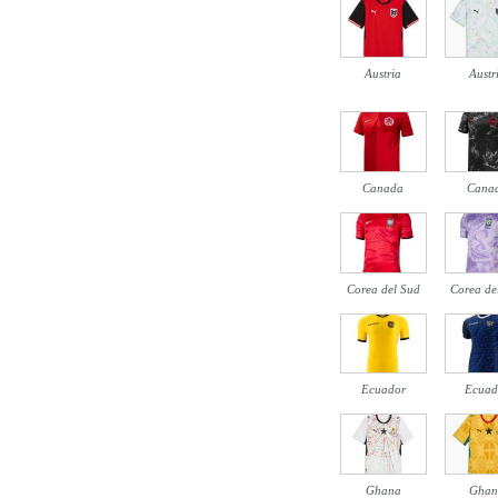
Austria
Austr
Canada
Cana
Corea del Sud
Corea de
Ecuador
Ecuad
Ghana
Ghan