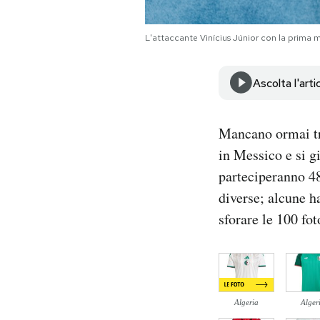
Notifiche mobile
Regala il Post
L'attaccante Vinícius Júnior con la prima m
Hai bisogno di aiuto?
Esci
Ascolta l'arti
Mancano ormai tre
in Messico e si g
parteciperanno 48
diverse; alcune 
sforare le 100 fot
Algeria
Alger