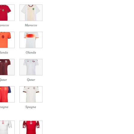
arocco
Marocco
landa
Olanda
Qatar
Qatar
pagna
Spagna