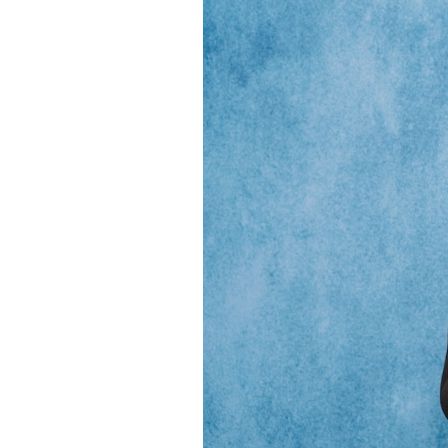
PODCAST
NEWSLETTER
I MIEI PREFERITI
SHOP
CALENDARIO
AREA PERSONALE
Area Personale
Newsletter