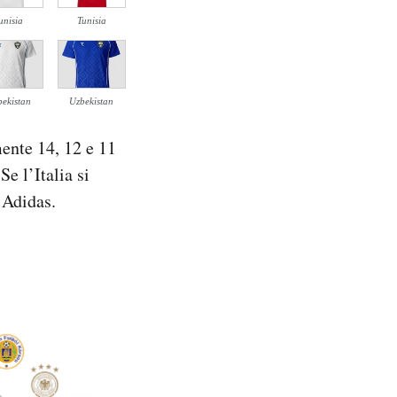
unisia
Tunisia
ekistan
Uzbekistan
mente 14, 12 e 11
Se l’Italia si
 Adidas.