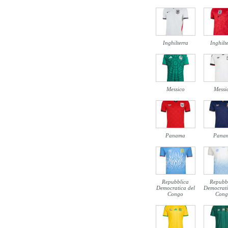
Inghilterra
Inghilt
Messico
Messi
Panama
Pana
Repubblica
Repubb
Democratica del
Democrati
Congo
Cong