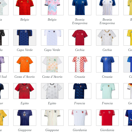
ia
Belgio
Belgio
Bosnia
Bosnia
B
Erzegovina
Erzegovina
da
Capo Verde
Capo Verde
Cechia
Cechia
Co
l Sud
Costa d’Avorio
Costa d’Avorio
Croazia
Croazia
C
or
Egitto
Egitto
Francia
Francia
Ge
a
Giappone
Giappone
Giordania
Giordania